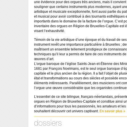
une évidence pour des orgues très anciens, mais il convient
souligner que certains instruments plus modernes, ayant un
artistique et musicale exceptionnelle, font aussi partie du pat
et musical pour avoir contribué à des tournants esthétiques 
importants dans le domaine de la facture de l’orgue. C’est p
inventaire des orgues en Région de Bruxelles-Capitale est év
visant l’exhaustivité.
Témoin de la vie artistique d’une époque et du travail de ses 
instrument revêt une importance particulière à Bruxelles ; de
maîtrisent un ensemble tellement prodigieux de connaissanc
techniques qu’il leur a permis de faire de ces instruments de
œuvres d’art.
L’orgue baroque de l’église Saints-Jean-et-Étienne des Mini
1681 par François Noelmans, est le seul orgue baroque d’é
capitale et le plus ancien de la région. Il a fait l’objet de plu
état et transformations au cours des siècles et possède en
éléments intéressants. Parallèlement, des musiciens ont c
l’orgue une œuvre considérable que les organistes continuent
L’essentiel de ce site bilingue, français-néerlandais, présent
orgues en Région de Bruxelles-Capitale et constitue ainsi 
d’informations pour tous les passionnés, les amateurs et les
souhaitent découvrir cet univers captivant.
En savoir plus »