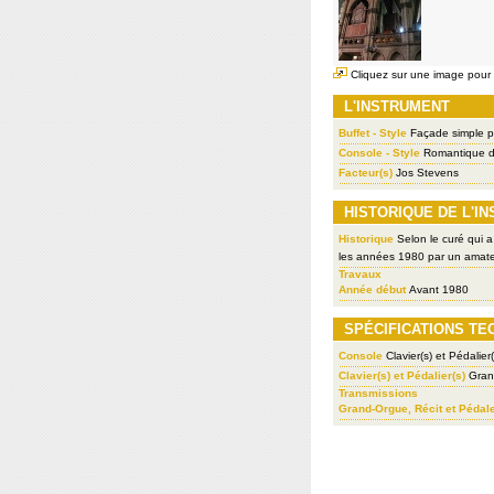
Cliquez sur une image pour l
L'INSTRUMENT
Buffet - Style
Façade simple po
Console - Style
Romantique d
Facteur(s)
Jos Stevens
HISTORIQUE DE L'I
Historique
Selon le curé qui a
les années 1980 par un amateu
Travaux
Année début
Avant 1980
SPÉCIFICATIONS TE
Console
Clavier(s) et Pédalier(
Clavier(s) et Pédalier(s)
Grand
Transmissions
Grand-Orgue, Récit et Pédal