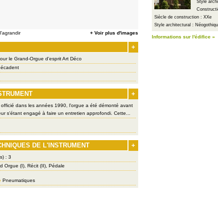
Style arch
Constructi
Siècle de construction : XXe
Style architectural : Néogothiq
'agrandir
+ Voir plus d'images
Informations sur l'édifice »
+
ur le Grand-Orgue d'esprit Art Déco
écadent
NSTRUMENT
+
 officié dans les années 1990, l'orgue a été démonté avant
r s'étant engagé à faire un entretien approfondi. Cette...
CHNIQUES DE L'INSTRUMENT
+
s) : 3
 Orgue (I), Récit (II), Pédale
e
Pneumatiques