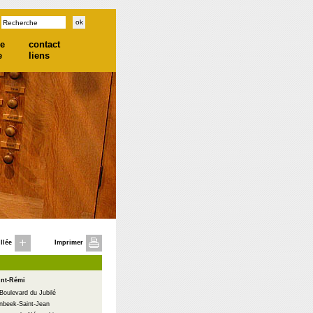
he
contact
e
liens
llée
Imprimer
int-Rémi
Boulevard du Jubilé
nbeek-Saint-Jean