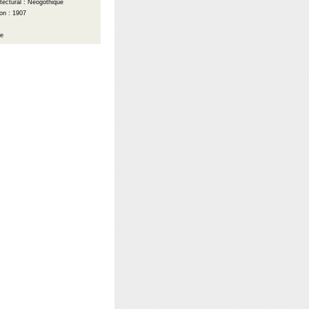
itectural : Néogothique
on : 1907
ue