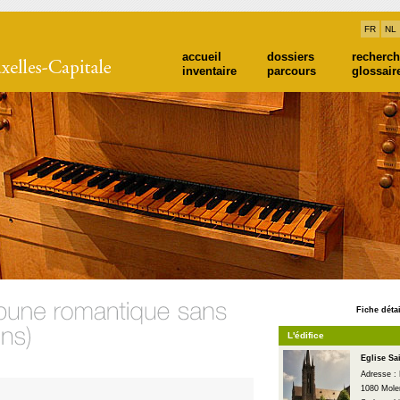
FR
NL
accueil
dossiers
recherc
inventaire
parcours
glossair
Fiche détai
L'édifice
Eglise Sa
Adresse : 
1080 Mole