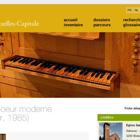
FR
NL
accueil
dossiers
recherc
inventaire
parcours
glossair
Fiche détai
L'édifice
Eglise Sa
Adresse : 
1150 Wolu