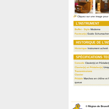
Cliquez sur une image pour l
L'INSTRUMENT
Buffet - Style
Moderne
Facteur(s)
Guido Schumacher
HISTORIQUE DE L'I
Historique
Instrument acheté a
SPÉCIFICATIONS TE
Console
Clavier(s) et Pédalier(
Clavier(s) et Pédalier(s)
Uniq
Transmissions
Clavier
Pédale
Marches en chêne et fe
queue
©
Région de Bruxel