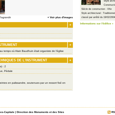
Style arch
Constructi
Siècle de construction : XXe
Style architectural : Traditionn
'agrandir
+ Voir plus d'images
classé par arrêté du 19/02/200
Informations sur l'édifice »
+
NSTRUMENT
+
u temps où Alain Baudhuin était organiste de l'église
CHNIQUES DE L'INSTRUMENT
+
s) : 2
ue, Pédale
intes en palissandre, soutenues par un ressort fixé en
les-Capitale
|
Direction des Monuments et des Sites
RS