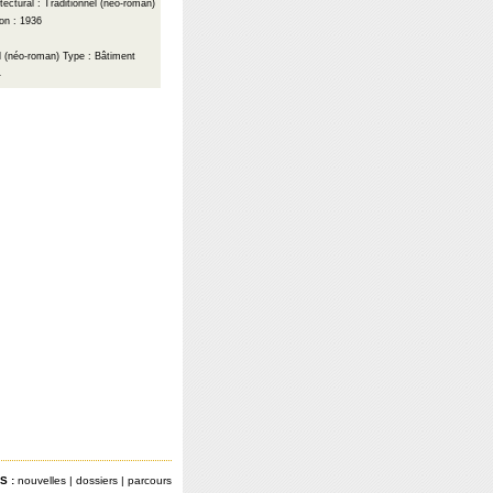
itectural : Traditionnel (néo-roman)
on : 1936
el (néo-roman)
Type : Bâtiment
4
S :
nouvelles
|
dossiers
|
parcours