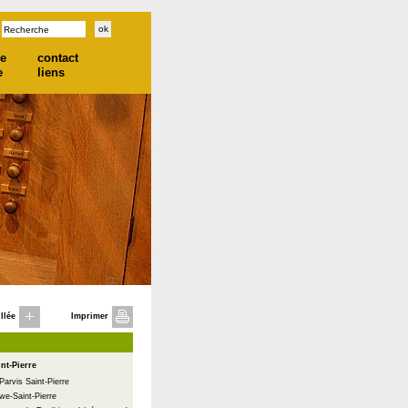
he
contact
e
liens
llée
Imprimer
int-Pierre
Parvis Saint-Pierre
we-Saint-Pierre