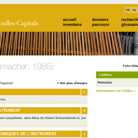
FR
NL
accueil
dossiers
recherc
inventaire
parcours
glossair
Fiche détai
L'édifice
Particulier
'agrandir
+ Voir plus d'images
Informations sur l'édifice »
+
cher
NSTRUMENT
+
 son propriétaire, alors élève de Hubert Schoonbroodt et, par
CHNIQUES DE L'INSTRUMENT
+