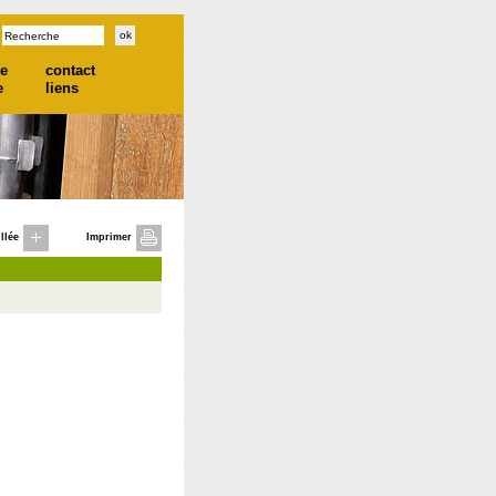
he
contact
e
liens
llée
Imprimer