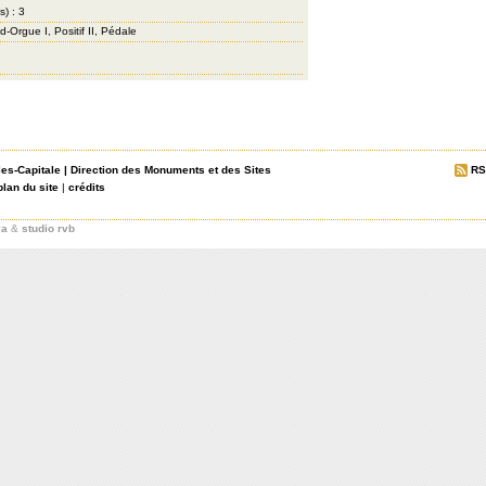
s) : 3
-Orgue I, Positif II, Pédale
les-Capitale
|
Direction des Monuments et des Sites
RS
plan du site
|
crédits
va
&
studio rvb