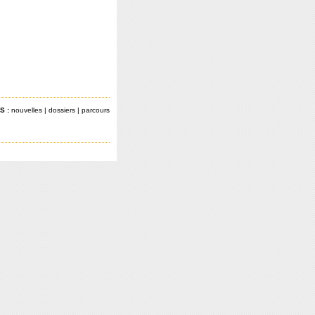
S :
nouvelles
|
dossiers
|
parcours