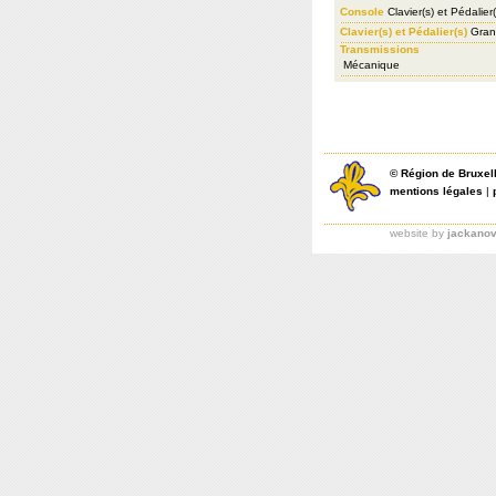
Console
Clavier(s) et Pédalier(
Clavier(s) et Pédalier(s)
Grand
Transmissions
Mécanique
©
Région de Bruxel
mentions légales
|
website by
jackano