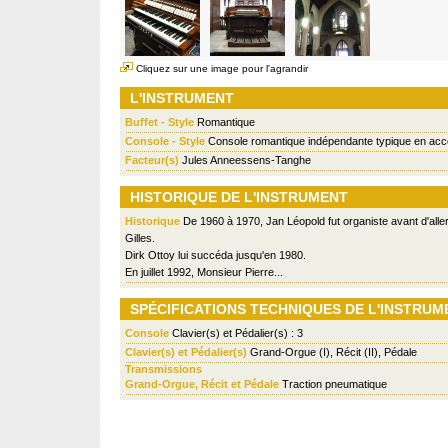
Cliquez sur une image pour l'agrandir
L'INSTRUMENT
Buffet - Style
Romantique
Console - Style
Console romantique indépendante typique en acco
Facteur(s)
Jules Anneessens-Tanghe
HISTORIQUE DE L'INSTRUMENT
Historique
De 1960 à 1970, Jan Léopold fut organiste avant d'aller
Gilles.
Dirk Ottoy lui succéda jusqu'en 1980.
En juillet 1992, Monsieur Pierre...
SPÉCIFICATIONS TECHNIQUES DE L'INSTRUM
Console
Clavier(s) et Pédalier(s) : 3
Clavier(s) et Pédalier(s)
Grand-Orgue (I), Récit (II), Pédale
Transmissions
Grand-Orgue, Récit et Pédale
Traction pneumatique