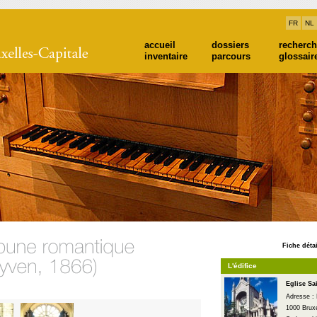
FR
NL
accueil
dossiers
recherc
inventaire
parcours
glossair
Fiche détai
L'édifice
Eglise Sa
Adresse : 
1000 Bruxe