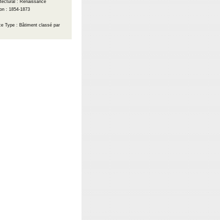
itectural : Renaissance
on : 1854-1873
nce
Type : Bâtiment classé par