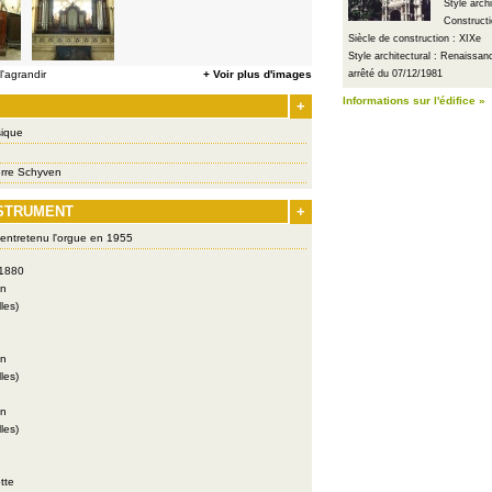
Style arch
Constructi
Siècle de construction : XIXe
Style architectural : Renaissa
'agrandir
+ Voir plus d'images
arrêté du 07/12/1981
Informations sur l'édifice »
+
ique
erre Schyven
NSTRUMENT
+
 entretenu l'orgue en 1955
 1880
en
les)
en
les)
en
les)
tte