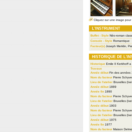
Cliquez sur une image pour l
L'INSTRUMENT
Buffet - Style
Néo-roman class
Console - Style
Romantique
Facteur(s)
Joseph Merklin, Pi
HISTORIQUE DE L'I
Historique
Emile II Kerkhoff a
Travaux
Année début
Fin des années
Nom du facteur
Pierre Schyv
Lieu de l'atelier
Bruxelles (Ixel
Année début
1889
Année fin
1890
Nom du facteur
Pierre Schyv
Lieu de l'atelier
Bruxelles (Ixel
Année début
1903
Nom du facteur
Pierre Schyv
Lieu de l'atelier
Bruxelles (Ixel
Année début
1975
Année fin
1977
Nom du facteur
Maison Delmo