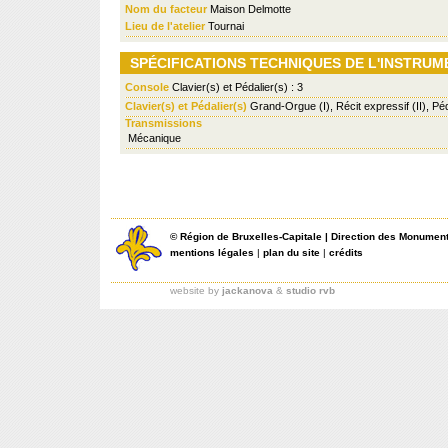
Nom du facteur
Maison Delmotte
Lieu de l'atelier
Tournai
SPÉCIFICATIONS TECHNIQUES DE L'INSTRUM
Console
Clavier(s) et Pédalier(s) : 3
Clavier(s) et Pédalier(s)
Grand-Orgue (I), Récit expressif (II), Pé
Transmissions
Mécanique
©
Région de Bruxelles-Capitale
|
Direction des Monument
mentions légales
|
plan du site
|
crédits
website by
jackanova
&
studio rvb