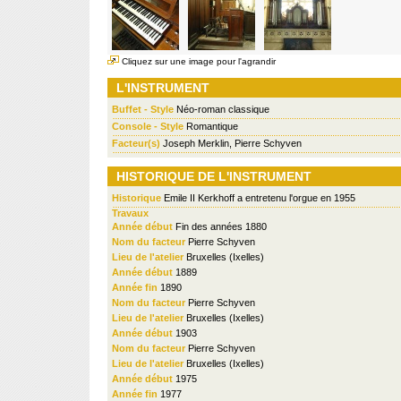
Cliquez sur une image pour l'agrandir
L'INSTRUMENT
Buffet - Style
Néo-roman classique
Console - Style
Romantique
Facteur(s)
Joseph Merklin, Pierre Schyven
HISTORIQUE DE L'INSTRUMENT
Historique
Emile II Kerkhoff a entretenu l'orgue en 1955
Travaux
Année début
Fin des années 1880
Nom du facteur
Pierre Schyven
Lieu de l'atelier
Bruxelles (Ixelles)
Année début
1889
Année fin
1890
Nom du facteur
Pierre Schyven
Lieu de l'atelier
Bruxelles (Ixelles)
Année début
1903
Nom du facteur
Pierre Schyven
Lieu de l'atelier
Bruxelles (Ixelles)
Année début
1975
Année fin
1977