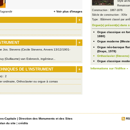
Style arch
Renaissan
Construction : 1867-1876
'agrandir
+ Voir plus d'images
Siècle de construction : XIXe
+
Type : Bâtiment classé par arr
Orgue(s) présent(s) dans c
Orgue classique en fon
1880)
Orgue moderne (Westen
NSTRUMENT
+
Orgue néo-baroque fla
rme Jos. Stevens (Cecile Stevens, Anvers 13/12/1901-
(Draps, 1978)
Orthoclavier (Stevens)
uy (Guillaume) van Esbroeck, ingénieur...
Orgue classique modern
Informations sur l'édifice »
CHNIQUES DE L'INSTRUMENT
+
s) : 2
er ordinaire, Orthoclavier ou orgue à comas
les-Capitale
|
Direction des Monuments et des Sites
RS
plan du site
|
crédits