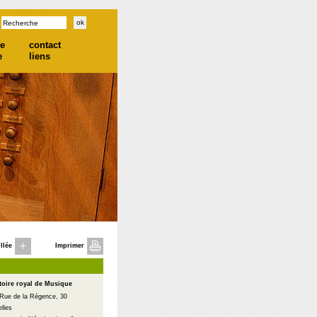
he
contact
e
liens
llée
Imprimer
oire royal de Musique
 Rue de la Régence, 30
lles