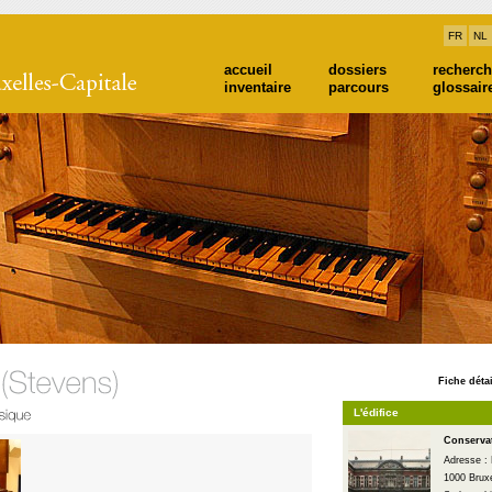
FR
NL
accueil
dossiers
recherc
inventaire
parcours
glossair
Fiche détai
L'édifice
Conservat
Adresse :
1000 Bruxe