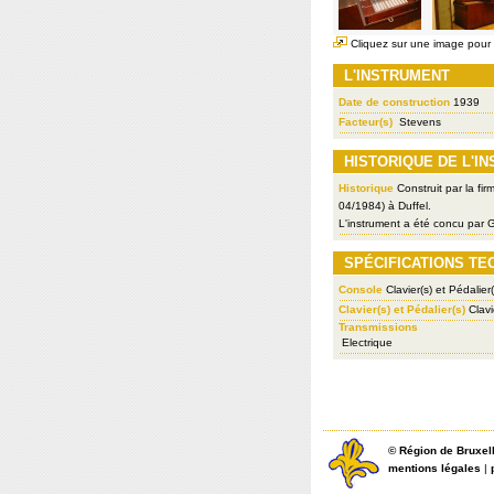
Cliquez sur une image pour l
L'INSTRUMENT
Date de construction
1939
Facteur(s)
Stevens
HISTORIQUE DE L'I
Historique
Construit par la fi
04/1984) à Duffel.
L'instrument a été concu par G
SPÉCIFICATIONS TE
Console
Clavier(s) et Pédalier(
Clavier(s) et Pédalier(s)
Clavi
Transmissions
Electrique
©
Région de Bruxel
mentions légales
|