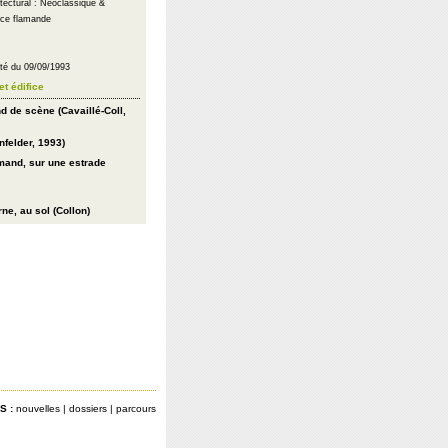
itectural : Néoclassique &
ce flamande
êté du 09/09/1993
et édifice
d de scène (Cavaillé-Coll,
felder, 1993)
mand, sur une estrade
e, au sol (Collon)
S :
nouvelles
|
dossiers
|
parcours