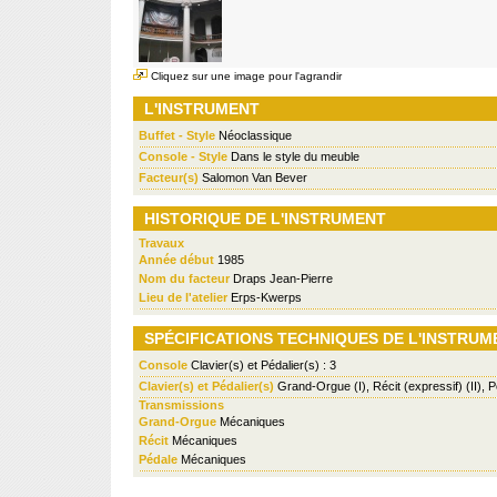
Cliquez sur une image pour l'agrandir
L'INSTRUMENT
Buffet - Style
Néoclassique
Console - Style
Dans le style du meuble
Facteur(s)
Salomon Van Bever
HISTORIQUE DE L'INSTRUMENT
Travaux
Année début
1985
Nom du facteur
Draps Jean-Pierre
Lieu de l'atelier
Erps-Kwerps
SPÉCIFICATIONS TECHNIQUES DE L'INSTRUM
Console
Clavier(s) et Pédalier(s) : 3
Clavier(s) et Pédalier(s)
Grand-Orgue (I), Récit (expressif) (II), 
Transmissions
Grand-Orgue
Mécaniques
Récit
Mécaniques
Pédale
Mécaniques