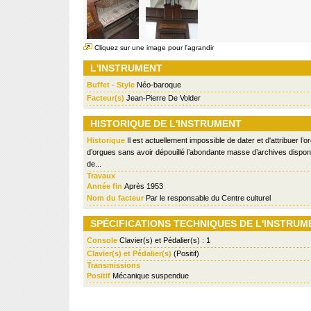
Cliquez sur une image pour l'agrandir
L'INSTRUMENT
Buffet - Style
Néo-baroque
Facteur(s)
Jean-Pierre De Volder
HISTORIQUE DE L'INSTRUMENT
Historique
Il est actuellement impossible de dater et d'attribuer l’o
d’orgues sans avoir dépouillé l’abondante masse d’archives dispon
de...
Travaux
Année fin
Après 1953
Nom du facteur
Par le responsable du Centre culturel
SPÉCIFICATIONS TECHNIQUES DE L'INSTRUM
Console
Clavier(s) et Pédalier(s) : 1
Clavier(s) et Pédalier(s)
(Positif)
Transmissions
Positif
Mécanique suspendue