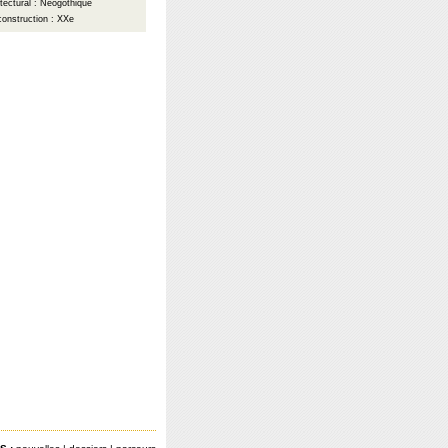
itectural : Néogothique
construction : XXe