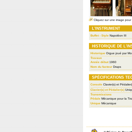
Cliquez sur une image pour l
L'INSTRUMENT
Buffet - Style
Napoléon III
HISTORIQUE DE L'I
Historique
Orgue joué par Mo
Travaux
Année début
1960
Nom du facteur
Draps
SPÉCIFICATIONS TE
Console
Clavier(s) et Pédalier(
Clavier(s) et Pédalier(s)
Uniq
Transmissions
Pédale
Mécanique pour la Tir
Unique
Mécanique