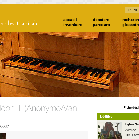
FR
NL
accueil
dossiers
recherc
inventaire
parcours
glossair
Fiche détai
L'édifice
Eglise Sa
Adresse :
1190 Fore