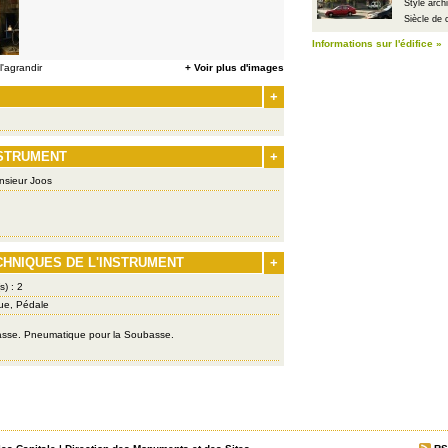
Style arch
Siècle de 
Informations sur l'édifice »
'agrandir
+ Voir plus d'images
+
NSTRUMENT
+
nsieur Joos
CHNIQUES DE L'INSTRUMENT
+
s) : 2
ue, Pédale
asse. Pneumatique pour la Soubasse.