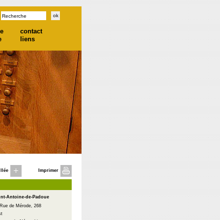
he
contact
e
liens
llée
Imprimer
int-Antoine-de-Padoue
 Rue de Mérode, 268
st