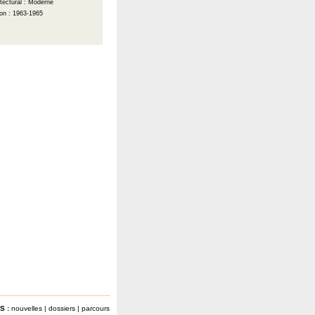
itectural : Moderne
on : 1963-1965
S :
nouvelles
|
dossiers
|
parcours