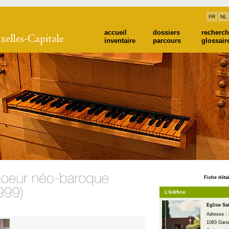
FR
NL
accueil
dossiers
recherc
inventaire
parcours
glossair
Fiche détai
L'édifice
Eglise Sa
Adresse : 
1083 Gans