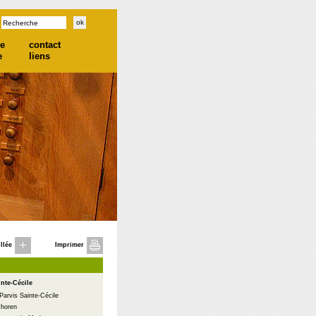
he
contact
e
liens
llée
Imprimer
inte-Cécile
Parvis Sainte-Cécile
horen