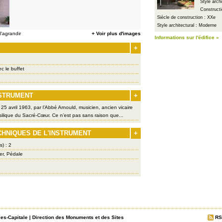
Style arch
Constructi
Siècle de construction : XXe
Style architectural : Moderne
'agrandir
+ Voir plus d'images
Informations sur l'édifice »
+
c le buffet
NSTRUMENT
+
25 avril 1963, par l’Abbé Arnould, musicien, ancien vicaire
asilique du Sacré-Cœur. Ce n’est pas sans raison que...
CHNIQUES DE L'INSTRUMENT
+
s) : 2
er, Pédale
les-Capitale
|
Direction des Monuments et des Sites
RS