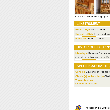
Cliquez sur une image pour l
L'INSTRUMENT
Buffet - Style
Néo-baroque
Console - Style
En accord ave
Facteur(s)
Rudi Jacques
HISTORIQUE DE L'I
Historique
Paroisse fondée le 
et chef de la Maîtrise de la B
SPÉCIFICATIONS TE
Console
Clavier(s) et Pédalier(
Clavier(s) et Pédalier(s)
Clavi
Transmissions
Clavier et pédalier
©
Région de Bruxel