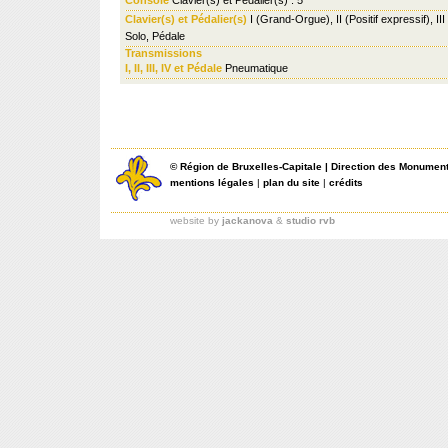
Clavier(s) et Pédalier(s)
I (Grand-Orgue), II (Positif expressif), III
Solo, Pédale
Transmissions
I, II, III, IV et Pédale
Pneumatique
©
Région de Bruxelles-Capitale
|
Direction des Monument
mentions légales
|
plan du site
|
crédits
website by
jackanova
&
studio rvb