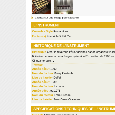
Cliquez sur une image pour l'agrandir
L'INSTRUMENT
Console - Style
Romantique
Facteur(s)
Friedrich Goll & Cie
HISTORIQUE DE L'INSTRUMENT
Historique
C’est le révérend Père Adolphe Locher, organiste titulair
l’initiative de faire acheter l’orgue qui était à l’Exposition de 1906 au
Cinquantenaire....
Travaux
Année début
1992
Nom du facteur
Romy Casteels
Lieu de l'atelier
Duffel
Année début
1939
Nom du facteur
Inconnu
Année début
ca 1975
Nom du facteur
Emile Dresse
Lieu de l'atelier
Saint-Denis-Bovesse
SPÉCIFICATIONS TECHNIQUES DE L'INSTRUM
Console
Clavier(s) et Pédalier(s) : 5