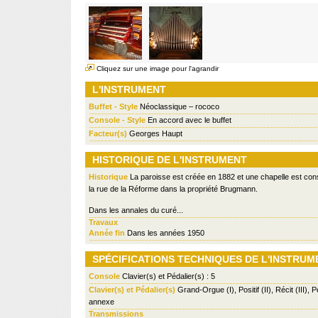
Cliquez sur une image pour l'agrandir
L'INSTRUMENT
Buffet - Style
Néoclassique – rococo
Console - Style
En accord avec le buffet
Facteur(s)
Georges Haupt
HISTORIQUE DE L'INSTRUMENT
Historique
La paroisse est créée en 1882 et une chapelle est cons
la rue de la Réforme dans la propriété Brugmann.
Dans les annales du curé...
Travaux
Année fin
Dans les années 1950
SPÉCIFICATIONS TECHNIQUES DE L'INSTRUM
Console
Clavier(s) et Pédalier(s) : 5
Clavier(s) et Pédalier(s)
Grand-Orgue (I), Positif (II), Récit (III),
annexe
Transmissions