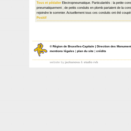
Tous et pédalier
Electropneumatique. Particularités : la petite cons
pneumatiquement ; de petits conduits en plomb partaient de la cons
rejoindre le sommier. Actuellement tous ces conduits ont été coupé
Positif
©
Région de Bruxelles-Capitale
|
Direction des Monument
mentions légales
|
plan du site
|
crédits
website by
jackanova
&
studio rvb