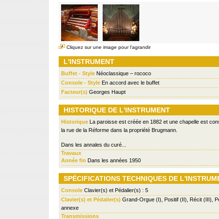
Cliquez sur une image pour l'agrandir
L'INSTRUMENT
Buffet - Style
Néoclassique – rococo
Console - Style
En accord avec le buffet
Facteur(s)
Georges Haupt
HISTORIQUE DE L'INSTRUMENT
Historique
La paroisse est créée en 1882 et une chapelle est cons
la rue de la Réforme dans la propriété Brugmann.
Dans les annales du curé...
Travaux
Année fin
Dans les années 1950
SPÉCIFICATIONS TECHNIQUES DE L'INSTRUM
Console
Clavier(s) et Pédalier(s) : 5
Clavier(s) et Pédalier(s)
Grand-Orgue (I), Positif (II), Récit (III),
annexe
Transmissions