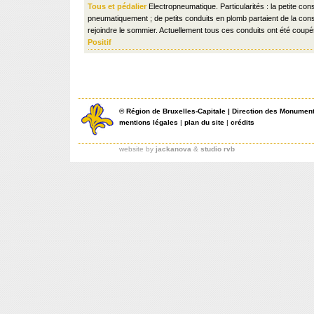
Tous et pédalier
Electropneumatique. Particularités : la petite cons
pneumatiquement ; de petits conduits en plomb partaient de la cons
rejoindre le sommier. Actuellement tous ces conduits ont été coupé
Positif
©
Région de Bruxelles-Capitale
|
Direction des Monument
mentions légales
|
plan du site
|
crédits
website by
jackanova
&
studio rvb