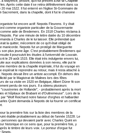
1 à Mayence, prouve, qu'il fut présent à Aix-la-Chapelle
s. Après cette date il se retira définitivement dans sa
e 20 mai 1522. Il fut enterré en l'église St-Gommaire de
t-Sacrement, dans la chapelle, dont il fut le chanoine
rganiste fut encore actif: Nepotis Fleurens. Il y était
bord comme organiste particulier de la Gouvernante
te comme aide de Bredemers. En 1518 Charles réclama à
e Nepotis. Par une minute de lettre datée du 10 décembre
manda à Charles de le lui laisser. Elle prétendait que
ait la quitter, mécontent de ce qu'il était obligé de
 le manicorde. Nepotis fut un protégé de Marguerite
uis son plus jeune âge. C'est probablement Bredemers qui
 ensuite il poursuivit les études à l'université de Louvain.
rit le 29 août 1515. Elle était très indulgente envers lui,
ite aux explications données à son neveu, elle put le
me membre de la chapelle impériale, il fut du voyage en
 espérait le reprendre au retour, mais il resta attaché à
. Nepotis devait être un artiste accompli. En dehors des
ollicité par le Magistrat de Malines lors des fêtes
s de sa visite en 1520 en Belgique, Albert Dürer fit son
ement perdu de nos jours. Il a obtenu plusieurs
"coustreries de Hollande", - probablement après la mort
es et hôpitaux de Brabant et d'Oultremeuse". Lors de la
t par "Wolf Reichard notre faiseur d'orghes et halbardier
rles Quint demanda à Nepotis de lui fournir un certificat
t.
our la première fois sur la liste des membres de la
int établie probablement au début de l'année 15228. Le
des personnes qui devaient partir avec Charles Quint en
eur historique en ce sens que, pour la première fois, y
près le timbre de leurs voix. Le porteur d'orgue fut
y Smets.