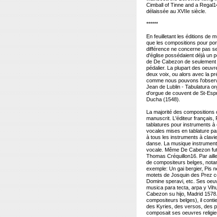
Cimball of Tinne and a Regal1
délaissée au XVIIe siècle.
******
En feuilletant les éditions de
que les compositions pour port
différence ne concerne pas seu
d'église possédaient déjà un 
de De Cabezon de seulement 
pédalier. La plupart des oeuvre
deux voix, ou alors avec la p
comme nous pouvons l'observe
Jean de Lublin - Tabulatura o
d'orgue de couvent de St-Espr
Ducha (1548).
La majorité des compositions 
manuscrit. L'éditeur français,
tablatures pour instruments à
vocales mises en tablature par
à tous les instruments à clavi
danse. La musique instrumenta
vocale. Même De Cabezon fut 
Thomas Créquillon16. Par aill
de compositeurs belges, not
exemple: Un gai bergier, Pis ne
motets de Josquin des Prez co
Domine speravi, etc. Ses oeuvr
musica para tecta, arpa y Vih
Cabezon su hijo, Madrid 1578.
compositeurs belges), il cont
des Kyries, des versos, des p
composait ses oeuvres religie