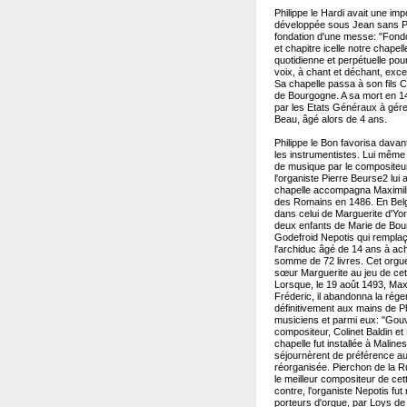
Philippe le Hardi avait une imp
développée sous Jean sans Peu
fondation d'une messe: "Fond
et chapitre icelle notre chapel
quotidienne et perpétuelle pou
voix, à chant et déchant, exc
Sa chapelle passa à son fils Ch
de Bourgogne. A sa mort en 14
par les Etats Généraux à gérer 
Beau, âgé alors de 4 ans.
Philippe le Bon favorisa davan
les instrumentistes. Lui même
de musique par le compositeur
l'organiste Pierre Beurse2 lui
chapelle accompagna Maximili
des Romains en 1486. En Belgi
dans celui de Marguerite d'Yor
deux enfants de Marie de Bourg
Godefroid Nepotis qui remplaç
l'archiduc âgé de 14 ans à ach
somme de 72 livres. Cet orgue 
sœur Marguerite au jeu de cet
Lorsque, le 19 août 1493, Max
Fréderic, il abandonna la rég
définitivement aux mains de P
musiciens et parmi eux: "Gouv
compositeur, Colinet Baldin et
chapelle fut installée à Malin
séjournèrent de préférence au 
réorganisée. Pierchon de la R
le meilleur compositeur de cet
contre, l'organiste Nepotis fut
porteurs d'orgue, par Loys de