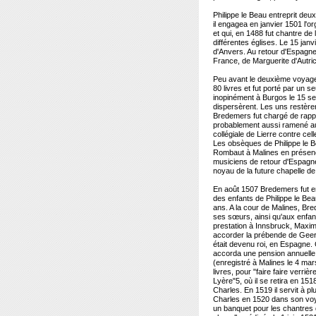
Philippe le Beau entreprit de
il engagea en janvier 1501 l'
et qui, en 1488 fut chantre de
différentes églises. Le 15 janv
d'Anvers. Au retour d'Espagne
France, de Marguerite d'Autric
Peu avant le deuxième voyage
80 livres et fut porté par un 
inopinément à Burgos le 15 s
dispersèrent. Les uns restère
Bredemers fut chargé de rappor
probablement aussi ramené au 
collégiale de Lierre contre cell
Les obsèques de Philippe le Be
Rombaut à Malines en présence
musiciens de retour d'Espagne
noyau de la future chapelle de
En août 1507 Bredemers fut en
des enfants de Philippe le B
ans. A la cour de Malines, Bre
ses sœurs, ainsi qu'aux enfan
prestation à Innsbruck, Maximi
accorder la prébende de Geer
était devenu roi, en Espagne. 
accorda une pension annuelle 
(enregistré à Malines le 4 ma
livres, pour "faire faire verr
Lyère"5, où il se retira en 15
Charles. En 1519 il servit à 
Charles en 1520 dans son voya
un banquet pour les chantres d