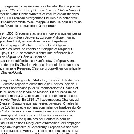
ux voyages en Espagne avec sa chapelle. Pour le premier
organiste "Messire Harry Bredmer", né en 1472 à Namur4,
 l'église Notre-Dame d'Anvers et ensuite organiste dans
ier 1500 il remplaça l'organiste Flourkin à la cathédrale
 Bredemers visita avec Philippe le Beau la cour du roi de
he à Blois et de Maximilien à Innsbruck.
 en 1506, Bredemers acheta un nouvel orgue qui pesait
seul porteur - Jean Bauwens. Lorsque Philippe mourut
eptembre 1506, les membres de sa chapelle se
nt en Espagne, d'autres rentrèrent en Belgique.
ter les livres de chants en Belgique et l'orgue fut
pays. Le 25 septembre il obtint une prébende à la
e de l'église St-Liévin à Ziriekzee.
au furent célébrées le 18 août 1507 à l'église Saint-
 de son fils Charles. Vêtu de drap noir, le groupe des
, chanta le Requiem. C'est ce groupe-là qui constitua le
 Charles-Quint.
gagé par Marguerite d'Autriche, chargée de l'éducation
eau, comme organiste domestique de Charles, âgé de 7
demers apprenait à jouer "le manicordion" à Charles et
ts du chœur de la ville de Malines. En souvenir de sa
lien demanda à sa fille dans une de ses lettres, de lui
truyde-Roede. En 1515-17 il accompagna Charles, qui
C'est en Espagne que, par lettres patentes, Charles lui
de 100 livres et le nomma sommelier de l'oratoire du Roi
rs 1517). Pour son dévouement il en obtint encore 25
ière armoyée de nos armes et blason en sa maison à
18. Bredemers ne quitta pas pour autant la cour de
plusieurs occasions Marguerite d'Autriche et accompagna
ge en Angleterre. A Canterbury il organisa à ses frais
e la chapelle d'Henri VIII. La liste des musiciens de la