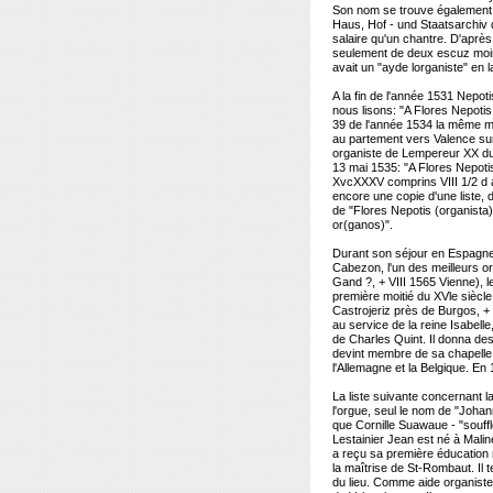
Son nom se trouve également su
Haus, Hof - und Staatsarchiv 
salaire qu'un chantre. D'aprè
seulement de deux escuz moind
avait un "ayde lorganiste" en
A la fin de l'année 1531 Nepot
nous lisons: "A Flores Nepotis
39 de l'année 1534 la même main
au partement vers Valence sur 
organiste de Lempereur XX duc
13 mai 1535: "A Flores Nepoti
XvcXXXV comprins VIII 1/2 d a
encore une copie d'une liste, 
de "Flores Nepotis (organista)
or(ganos)".
Durant son séjour en Espagne
Cabezon, l'un des meilleurs o
Gand ?, + VIII 1565 Vienne), 
première moitié du XVle siècle
Castrojeriz près de Burgos, +
au service de la reine Isabelle
de Charles Quint. Il donna des 
devint membre de sa chapelle. Av
l'Allemagne et la Belgique. En 
La liste suivante concernant 
l'orgue, seul le nom de "Johann
que Cornille Suawaue - "souffl
Lestainier Jean est né à Mali
a reçu sa première éducation m
la maîtrise de St-Rombaut. Il
du lieu. Comme aide organiste