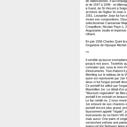
de Valenciennes. Il accompagn
et de 1547 à 1548 - en Allema
à Gand, de St-Vincent à Soig
archives de l'église St-Jean à
1551. Lestainier Jean fut l'un
vivant ses compositions. Deux
selectissimae Caesareae Maje
Crequillone, Nicolas Paye n, J
Augustanis studio et impensis
Ulhard.
En juin 1556 Charles Quint li
l'organiste de l'époque Michie
***
Il semble qu'aucun exemplaire
jusqu'à nos jours. Toutefois 
constater que, sous le nom d'o
d’instruments. Tout d'abord il 
Memling sur le tableau de la 
autre est représenté par Jan 
deux-ci fut l'orgue portatif de
Ce portatif fut utilisé par l'o
Maximilien 1er. Le détail d'un 
"Muzeum regionalne" de Biecz 
portatif il en existait un beau
Le fac-similé no. 2 nous montr
1er entouré de ses chantres e
portatif encore plus grand, pr
faussement appelé "régale", pa
instruments du roi Henri VIII 
mais aussi: One paire of singl
vernisshed yel/owe and painte
wainscott the Bel/owes lieing 