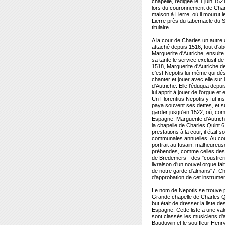
chapelle, rédigée le 1 juin 152
lors du couronnement de Charle
maison à Lierre, où il mourut l
Lierre près du tabernacle du S
titulaire.
A la cour de Charles un autre o
attaché depuis 1516, tout d'a
Marguerite d'Autriche, ensui
sa tante le service exclusif d
1518, Marguerite d'Autriche de
c'est Nepotis lui-même qui désir
chanter et jouer avec elle sur
d'Autriche. Elle l'éduqua dep
lui apprit à jouer de l'orgue et
Un Florentius Nepotis y fut insc
paya souvent ses dettes, et su
garder jusqu'en 1522, où, com
Espagne. Marguerite d'Autriche
la chapelle de Charles Quint 6
prestations à la cour, il était s
communales annuelles. Au cour
portrait au fusain, malheureus
prébendes, comme celles des 
de Bredemers - des "coustreri
livraison d'un nouvel orgue fai
de notre garde d'almans"7, Cha
d'approbation de cet instrumen
Le nom de Nepotis se trouve p
Grande chapelle de Charles Qu
but était de dresser la liste 
Espagne. Cette liste a une val
sont classés les musiciens d'a
Bauduwin et le souffleur Henr