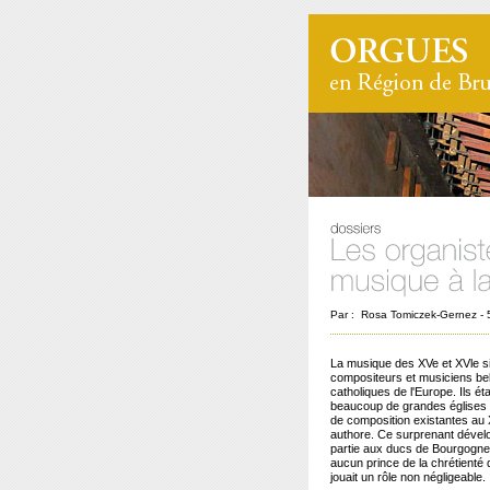
Par : Rosa Tomiczek-Gernez - 5 
La musique des XVe et XVle si
compositeurs et musiciens bel
catholiques de l'Europe. Ils ét
beaucoup de grandes églises e
de composition existantes au X
authore. Ce surprenant dével
partie aux ducs de Bourgogne
aucun prince de la chrétienté 
jouait un rôle non négligeable.