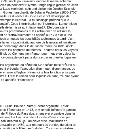
 XVlle siècle poursuivirent encore le même schéma.
ples on peut citer l’Hymne Pange lingua gloriosi de Jean
ral Lass mich dein sein und bleiben de Delphin Strungk
m Gottes, unschuldig de Johann Pachelbel (1653-1706).
ositeurs du début du XVIe siècle ont développé de
emple le ricercar. La musicologie prétend que le
ntale". Cette interprétation est incorrecte. La technique
lle de la missa ad imitationem17. Elle consiste à
es préexistantes et les retravailler en utilisant la
nt ce "retravaillement" fut appelé au XVIe siècle une
puiser toutes les possibilités techniques à partir d'un
 la technique imitatio authore de la missa ad imitationem
core davantage dans la deuxième moitié du XVIe siècle.
uaient les nombres de thèmes - comme nous les voyons
linck ou Clemens non Papa - pour mettre en valeur la
 ce contexte qu'à partir du ricercar est née la fugue en
es organistes du début du XVIe siècle fut le prélude ou
inés à précéder l'exécution d'un motet, d'une messe, ou
érémonie à l'église. Néanmoins leur fonction principale
tres. C'est la raison pour laquelle en Italie, l'œuvre ayant
fut appelée "intonatione".
, Bursin, Buvisse, Vurst) Pierre organiste. Il était
s le Téméraire en 1473, et y remplit l'office d'organiste,
de Philippe du Passaige, chantre et organiste dans la
tion plus loin. Son talent lui valut d'être choisi par
on initiateur au jeu du clavicorde. Maximilien se
sa maladie en 1480, aux ressources variées du talent de
e, tantôt de la flûte, tantôt du luth. Tous ces agréables