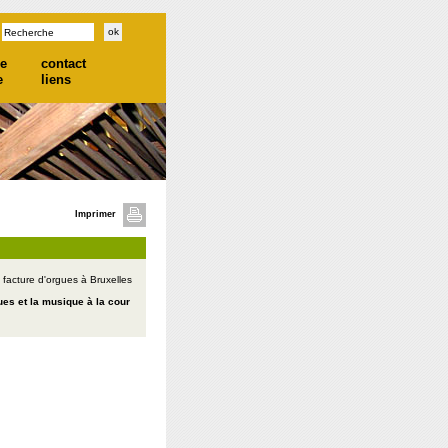
he
contact
e
liens
Imprimer
 facture d'orgues à Bruxelles
ues et la musique à la cour