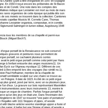
a Charles Quint à titre d'organiste en 1547 en Espagne
gne. En 1550 il reçut encore les prébendes de St-Bavon
nies et de Condé. Une note dans les comptes des
 Malines indique que Lestainier est mort au mois de mars
 des rares organistes de cette époque qui publia dès son
 de ses motets se trouvent dans la collection: Cantiones
statis capellae Musicis M. Cornelio Cane, Thomas
ohanne Lestainier organista, compositae, et in comitiis
 Sigismundi Salmingeri in lumen editae, Augsbourg 1548
cencia tous les membres de sa chapelle et parmi eux
l Bouck (Miguel Boch?).
 d'orgue portatif de la Renaissance ne soit conservé
quelques gravures et peintures nous permettent de
rgue portatif, se cachaient plusieurs sortes
y avait le petit orgue portatif comme celui peint par Hans
Vierge à l'enfant entourée des anges musiciens11. Un
Van Eyck sur l'Agneau mystique 12. Différent de ces
stiné à être emporté lors des voyages (fac-similé no.1).
rganiste Paul Hofhaimer, membre de la chapelle de
portatif semblable sculpté sur une chaire se trouve au
en Pologne. Il date de 1623. A côté de ce petit orgue
coup plus grand, posé par terre, avec un ou plusieurs jeux.
e l'un d'eux. La gravure sur bois représentant Maximilien
t instrumentistes avec leurs instruments 13, montre le
esque un orgue de chambre. Parfois l'orgue portatif fut
rce qu'un des jeux en était une. Dans l'inventaire des
d'Angleterre de 1547 se trouvent "one paire of portatives"
e Regalles with 1111 Stoppes of pipes, of woode
d with blacke anticke woorke standinge uppon a foote of
in the same: it hathe but one Stoppe of pipes of woode a