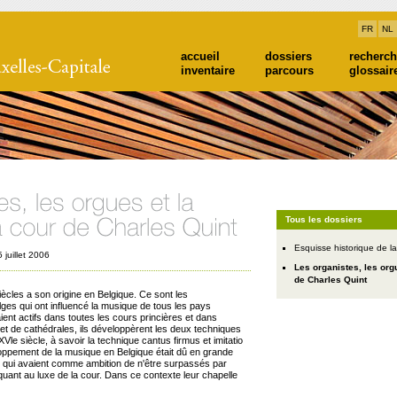
FR
NL
accueil
dossiers
recherc
inventaire
parcours
glossair
Tous les dossiers
Esquisse historique de la
juillet 2006
Les organistes, les org
de Charles Quint
ècles a son origine en Belgique. Ce sont les
ges qui ont influencé la musique de tous les pays
aient actifs dans toutes les cours princières et dans
t de cathédrales, ils développèrent les deux techniques
Vle siècle, à savoir la technique cantus firmus et imitatio
oppement de la musique en Belgique était dû en grande
 qui avaient comme ambition de n'être surpassés par
quant au luxe de la cour. Dans ce contexte leur chapelle