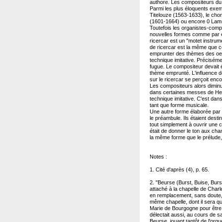
authore. Les compositeurs du
Parmi les plus éloquents exem
Titelouze (1563-1633), le cho
(1601-1664) ou encore 0 Lam
Toutefois les organistes-comp
nouvelles formes comme par ex
ricercar est un "motet instrume
de ricercar est la même que ce
emprunter des thèmes des oeuvr
technique imitative. Préciséme
fugue. Le compositeur devait é
thème emprunté. L'influence de
sur le ricercar se perçoit en
Les compositeurs alors dimin
dans certaines messes de Hel
technique imitative. C'est dans
tant que forme musicale.
Une autre forme élaborée par l
le préambule. Ils étaient dest
tout simplement à ouvrir une c
était de donner le ton aux chan
la même forme que le prélude, 
Notes :
1. Cité d'après (4), p. 65.
2. "Beurse (Burst, Buise, Burse
attaché à la chapelle de Charle
en remplacement, sans doute, 
même chapelle, dont il sera ques
Marie de Bourgogne pour être s
délectait aussi, au cours de 
Beurse, jouant tantôt de l'orgu