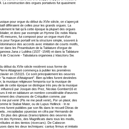
4. La construction des orgues portatives fut quasiment
 musique pour orgue du début du XVIe siècle, on s'aperçoit
atif différaient de celles pour les grands orgues. La
lement le fait qu'à cette époque la plupart des orgues
pédalier, et donc par exemple un Hymne Dic nobis Maria
45 mesures, fut composé pour un orgue muni d'un
s pour l'orgue portatif ont la structure simple, souvent à
rédominance des accords avec imitation de courts motifs,
r dans les Preambulum de la Tablature d'orgue de
rganowa Jana z Lublina (1537 -1548) et dans la Tablature
it de Cracovie - Tabulatura organowa z klasztoru Sw.
du début du XVIe siècle restèrent sous forme de
 Pierre Attaignant commença à publier les premières
 clavier en 153115. Ce sont principalement les oeuvres
 "la maison d'Attaignant". Bien qu'elles furent destinées
er, la musique religieuse l'emporta sur la musique de
le de cette époque se distingue très peu de la musique
influencé par Josquin des Prez, Nicolas Gombert16 et
eurs il mit en tablature un nombre considérable d'œuvres
amment des chansons de Créquilion comme, par
 me pul venir (Pis ne me peult venir), Por un plasir, des
mme le Stabat Mater, ou de Lupus Hellinck - In te
es furent publiées par son fils dans le recueil Obras de
uela...recopiladas ypuestas en cifra par Hernando de
 En plus des glosas (transcriptions des oeuvres de
ient des Hymnes, des Magnificats dans tous les modis,
réludes et des tientos (ricercars). De Cabezon
uses dans les deux techniques: cantus firmus et imitatio