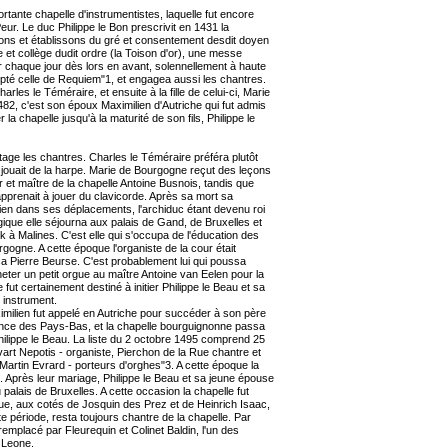
ortante chapelle d'instrumentistes, laquelle fut encore
r. Le duc Philippe le Bon prescrivit en 1431 la
ons et établissons du gré et consentement desdit doyen
le et collège dudit ordre (la Toison d'or), une messe
r chaque jour dès lors en avant, solennellement à haute
epté celle de Requiem"1, et engagea aussi les chantres.
arles le Téméraire, et ensuite à la fille de celui-ci, Marie
82, c'est son époux Maximilien d'Autriche qui fut admis
la chapelle jusqu'à la maturité de son fils, Philippe le
tage les chantres. Charles le Téméraire préféra plutôt
 jouait de la harpe. Marie de Bourgogne reçut des leçons
 et maître de la chapelle Antoine Busnois, tandis que
 apprenait à jouer du clavicorde. Après sa mort sa
en dans ses déplacements, l'archiduc étant devenu roi
que elle séjourna aux palais de Gand, de Bruxelles et
k à Malines. C'est elle qui s'occupa de l'éducation des
ogne. A cette époque l'organiste de la cour était
a Pierre Beurse. C'est probablement lui qui poussa
eter un petit orgue au maître Antoine van Eelen pour la
fut certainement destiné à initier Philippe le Beau et sa
 instrument.
imilien fut appelé en Autriche pour succéder à son père
ence des Pays-Bas, et la chapelle bourguignonne passa
hilippe le Beau. La liste du 2 octobre 1495 comprend 25
art Nepotis - organiste, Pierchon de la Rue chantre et
 Martin Evrard - porteurs d'orghes"3. A cette époque la
es. Après leur mariage, Philippe le Beau et sa jeune épouse
palais de Bruxelles. A cette occasion la chapelle fut
ue, aux cotés de Josquin des Prez et de Heinrich Isaac,
te période, resta toujours chantre de la chapelle. Par
 remplacé par Fleurequin et Colinet Baldin, l'un des
 Leone.