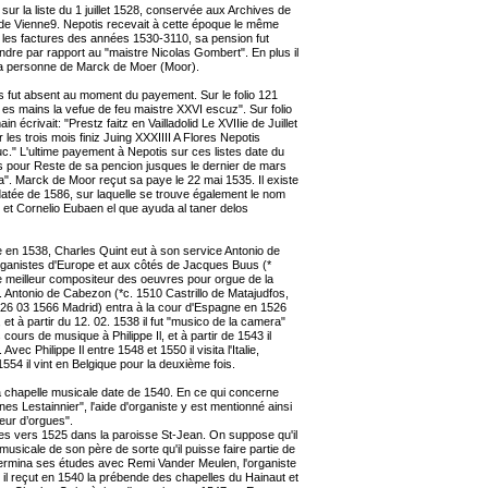
r la liste du 1 juillet 1528, conservée aux Archives de
de Vienne9. Nepotis recevait à cette époque le même
s les factures des années 1530-3110, sa pension fut
re par rapport au "maistre Nicolas Gombert". En plus il
 la personne de Marck de Moer (Moor).
is fut absent au moment du payement. Sur le folio 121
 es mains la vefue de feu maistre XXVI escuz". Sur folio
 écrivait: "Prestz faitz en Vailladolid Le XVIIie de Juillet
les trois mois finiz Juing XXXIIII A Flores Nepotis
." L'ultime payement à Nepotis sur ces listes date du
s pour Reste de sa pencion jusques le dernier de mars
". Marck de Moor reçut sa paye le 22 mai 1535. Il existe
datée de 1586, sur laquelle se trouve également le nom
 et Cornelio Eubaen el que ayuda al taner delos
 en 1538, Charles Quint eut à son service Antonio de
rganistes d'Europe et aux côtés de Jacques Buus (*
le meilleur compositeur des oeuvres pour orgue de la
. Antonio de Cabezon (*c. 1510 Castrillo de Matajudfos,
 26 03 1566 Madrid) entra à la cour d'Espagne en 1526
, et à partir du 12. 02. 1538 il fut "musico de la camera"
cours de musique à Philippe Il, et à partir de 1543 il
ec Philippe Il entre 1548 et 1550 il visita l'Italie,
1554 il vint en Belgique pour la deuxième fois.
la chapelle musicale date de 1540. En ce qui concerne
es Lestainnier", l'aide d'organiste y est mentionné ainsi
eur d’orgues".
nes vers 1525 dans la paroisse St-Jean. On suppose qu'il
usicale de son père de sorte qu'il puisse faire partie de
 termina ses études avec Remi Vander Meulen, l'organiste
 il reçut en 1540 la prébende des chapelles du Hainaut et