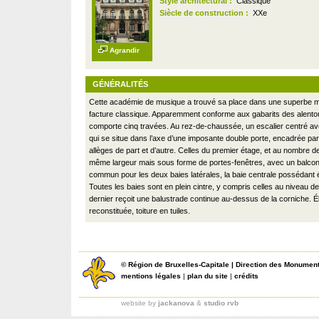
Style architectural :
Classique
Siècle de construction :
XXe
Agrandir
GÉNÉRALITÉS
Cette académie de musique a trouvé sa place dans une superbe m
facture classique. Apparemment conforme aux gabarits des alentou
comporte cinq travées. Au rez-de-chaussée, un escalier centré ave
qui se situe dans l’axe d’une imposante double porte, encadrée pa
allèges de part et d’autre. Celles du premier étage, et au nombre de
même largeur mais sous forme de portes-fenêtres, avec un balcon 
commun pour les deux baies latérales, la baie centrale possédant 
Toutes les baies sont en plein cintre, y compris celles au niveau de 
dernier reçoit une balustrade continue au-dessus de la corniche. É
reconstituée, toiture en tuiles.
©
Région de Bruxelles-Capitale
|
Direction des Monument
mentions légales
|
plan du site
|
crédits
website by
jackanova
&
studio rvb