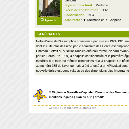
Lambert
Style architectural :
Moderne
Siècle de construction :
XXe
Construction
: 1954
Architecte
: H. Taelmans et R. Coppens
Agrandir
GÉNÉRALITÉS
Notre-Dame de l’Assomption commence par être en 1924-1925 une
dont le culte était desservi par le séminaire des Pères assomptionn
Château Kieffelt où si situait l’ancien château-ferme, disparu avant
par les Pères. En 1929, la chapelle est incendiée et la première égl
matériau dur, mais de mêmes dimensions que la chapelle. Ce bâtim
au numéro 155 de l’avenue mais a été affecté à un «Physical centr
nouvelle église est construite avec des dimensions plus importante
©
Région de Bruxelles-Capitale
|
Direction des Monument
mentions légales
|
plan du site
|
crédits
website by
jackanova
&
studio rvb