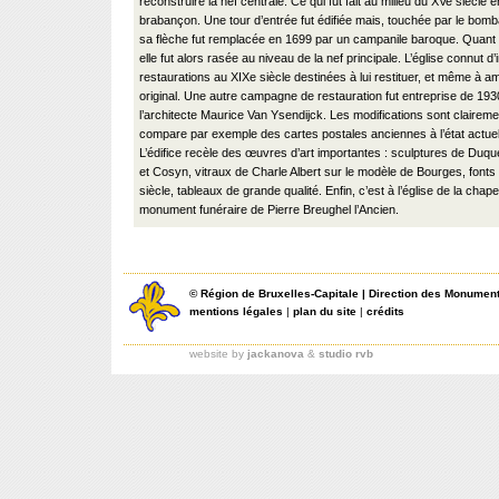
reconstruire la nef centrale. Ce qui fut fait au milieu du XVe siècle 
brabançon. Une tour d’entrée fut édifiée mais, touchée par le bo
sa flèche fut remplacée en 1699 par un campanile baroque. Quant à
elle fut alors rasée au niveau de la nef principale. L’église connut d
restaurations au XIXe siècle destinées à lui restituer, et même à a
original. Une autre campagne de restauration fut entreprise de 19
l’architecte Maurice Van Ysendijck. Les modifications sont clairemen
compare par exemple des cartes postales anciennes à l’état actuel
L’édifice recèle des œuvres d’art importantes : sculptures de Duq
et Cosyn, vitraux de Charle Albert sur le modèle de Bourges, font
siècle, tableaux de grande qualité. Enfin, c’est à l’église de la chap
monument funéraire de Pierre Breughel l’Ancien.
©
Région de Bruxelles-Capitale
|
Direction des Monument
mentions légales
|
plan du site
|
crédits
website by
jackanova
&
studio rvb