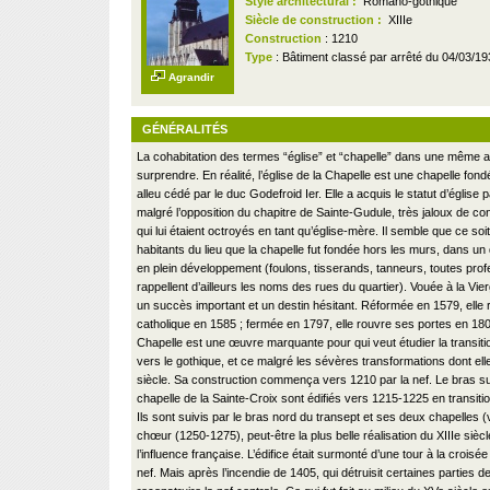
Style architectural :
Romano-gothique
Siècle de construction :
XIIIe
Construction
: 1210
Type
: Bâtiment classé par arrêté du 04/03/1
Agrandir
GÉNÉRALITÉS
La cohabitation des termes “église” et “chapelle” dans une même a
surprendre. En réalité, l’église de la Chapelle est une chapelle fon
alleu cédé par le duc Godefroid Ier. Elle a acquis le statut d’église 
malgré l’opposition du chapitre de Sainte-Gudule, très jaloux de c
qui lui étaient octroyés en tant qu’église-mère. Il semble que ce so
habitants du lieu que la chapelle fut fondée hors les murs, dans un 
en plein développement (foulons, tisserands, tanneurs, toutes pro
rappellent d’ailleurs les noms des rues du quartier). Vouée à la Vier
un succès important et un destin hésitant. Réformée en 1579, elle 
catholique en 1585 ; fermée en 1797, elle rouvre ses portes en 1803
Chapelle est une œuvre marquante pour qui veut étudier la transiti
vers le gothique, et ce malgré les sévères transformations dont elle 
siècle. Sa construction commença vers 1210 par la nef. Le bras su
chapelle de la Sainte-Croix sont édifiés vers 1215-1225 en transit
Ils sont suivis par le bras nord du transept et ses deux chapelles 
chœur (1250-1275), peut-être la plus belle réalisation du XIIIe siècl
l’influence française. L’édifice était surmonté d’une tour à la croisée
nef. Mais après l’incendie de 1405, qui détruisit certaines parties de l’é