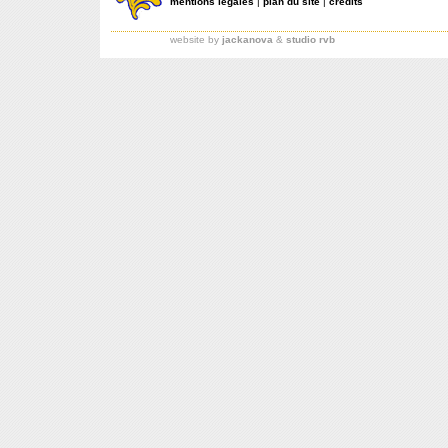
mentions légales
|
plan du site
|
crédits
website by
jackanova
&
studio rvb