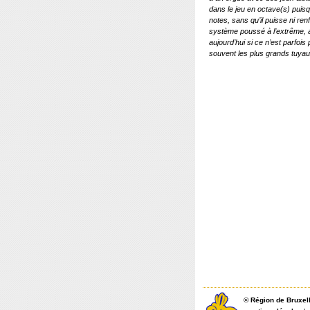
dans le jeu en octave(s) puis
notes, sans qu’il puisse ni ren
système poussé à l’extrême, 
aujourd’hui si ce n’est parfoi
souvent les plus grands tuyau
©
Région de Bruxel