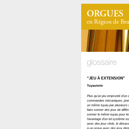
“JEU À EXTENSION”
Tuyauterie
Plus qu’un jeu emprunté d’un cl
commandes mécaniques, pneuma
un même tuyau par plusieurs n
faire sonner des jeux de diffé
sonner le même tuyau pour les 
l’avantage d’un tel système es
avec des jeux réels, le désa
à un orgue avec des jeux dist