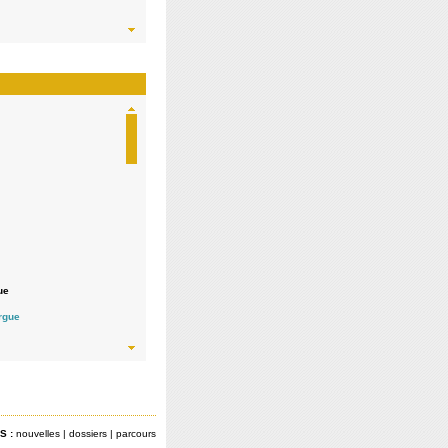
ue
 indépendante /
orgue
S :
nouvelles
|
dossiers
|
parcours