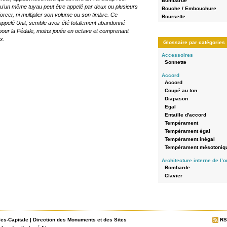
Bombarde
qu’un même tuyau peut être appelé par deux ou plusieurs
Bouche / Embouchure
forcer, ni multiplier son volume ou son timbre. Ce
Boursette
appelé Unit, semble avoir été totalement abandonné
Bouton-poussoir
s pour la Pédale, moins jouée en octave et comprenant
Bras d'abrégé (palette)
x.
buffet en encorbellement
Glossaire par catégories
Chape
Accessoires
Châssis
Sonnette
Chromatique
Claire-voie
Accord
Clavier
Accord
Clavier à bascule
Coupé au ton
Clavier à bascule
Diapason
Clavier axé en queue
Egal
Clavier axé en queue
Entaille d'accord
Colonne d'eau
Tempérament
Composition
Tempérament égal
Console
Tempérament inégal
Console en fenêtre
Tempérament mésotoniq
Console séparée / console
Architecture interne de l’
console renversée
Bombarde
Construction
Clavier
Coupé au ton
Echo
Crapaudine
Grand-Orgue
Diapason
Pédale
Diatonique
Positif de dos
Domino
Positif de poitrine
Doublure
les-Capitale
|
Direction des Monuments et des Sites
RS
Récit
Echappement