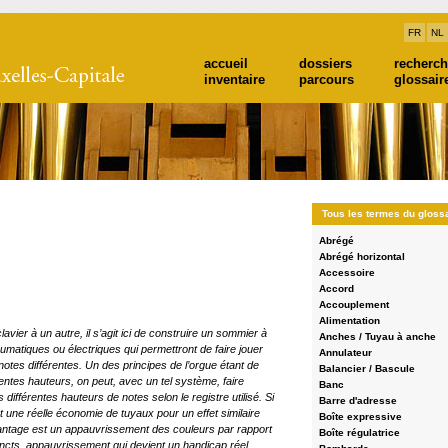
FR
NL
accueil
dossiers
recherc
inventaire
parcours
glossair
Tous les termes du gloss
Abrégé
Abrégé horizontal
Accessoire
Accord
Accouplement
Alimentation
avier à un autre, il s’agit ici de construire un sommier à
Anches / Tuyau à anche
tiques ou électriques qui permettront de faire jouer
Annulateur
otes différentes. Un des principes de l’orgue étant de
Balancier / Bascule
rentes hauteurs, on peut, avec un tel système, faire
Banc
différentes hauteurs de notes selon le registre utilisé. Si
Barre d'adresse
t une réelle économie de tuyaux pour un effet similaire
Boîte expressive
vantage est un appauvrissement des couleurs par rapport
Boîte régulatrice
incts, appauvrissement qui devient un handicap réel