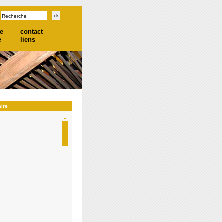
he
contact
e
liens
aire