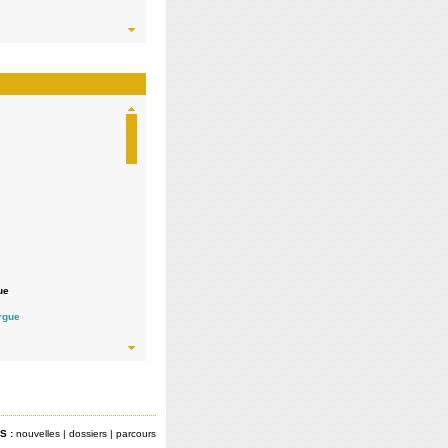
ue
 indépendante /
orgue
S :
nouvelles
|
dossiers
|
parcours