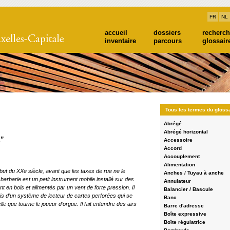
FR
NL
accueil
dossiers
recherc
inventaire
parcours
glossair
Tous les termes du gloss
Abrégé
Abrégé horizontal
”
Accessoire
Accord
Accouplement
Alimentation
but du XXe siècle, avant que les taxes de rue ne le
Anches / Tuyau à anche
 barbarie est un petit instrument mobile installé sur des
Annulateur
 en bois et alimentés par un vent de forte pression. Il
Balancier / Bascule
ais d’un système de lecteur de cartes perforées qui se
Banc
lle que tourne le joueur d’orgue. Il fait entendre des airs
Barre d'adresse
Boîte expressive
Boîte régulatrice