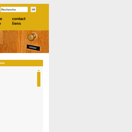
he
contact
e
liens
aire