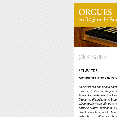
“CLAVIER”
Architecture interne de l’or
Le clavier tire son nom du mot
à pieds, c’est lui que l’organis
joue ». Le clavier est divisé
7 touches diatoniques et 5 to
dièse ou les notes bémol, le t
certains orgues anciens ou à l
doubles touches pour le dièse 
sol#, afin d’en différencier la