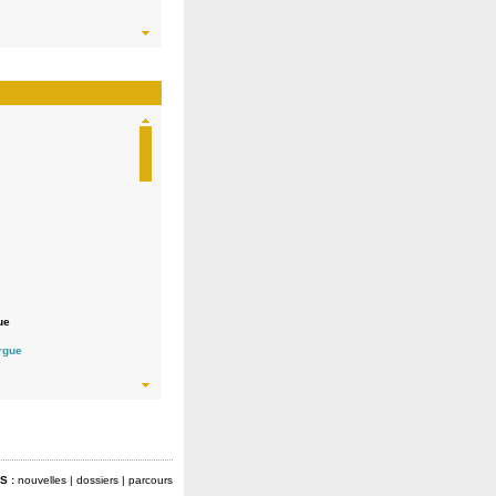
ue
 indépendante /
orgue
S :
nouvelles
|
dossiers
|
parcours