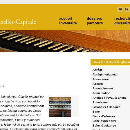
FR
NL
accueil
dossiers
recherc
inventaire
parcours
glossair
Tous les termes du gloss
Abrégé
Abrégé horizontal
Accessoire
Accord
gue
Accouplement
Alimentation
 latin claves. Clavier manuel ou
Anches / Tuyau à anche
te « touche » ou sur lequel il «
Annulateur
 en octaves, chacune comprenant
Balancier / Bascule
uches faisant sonner les notes
Banc
out donnant 12 demi-tons. Sur
Barre d'adresse
’ancienne, il peut y avoir des
Boîte expressive
Agrandir
et le bémol de certains tons, comme mib et ré# ou lab et
Boîte régulatrice
 hauteur. Le clavier standard actuel comporte 56 notes et