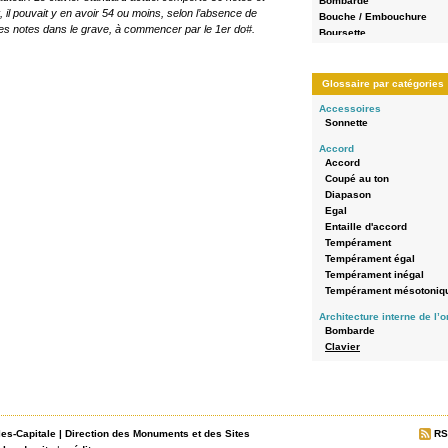
Bombarde
 il pouvait y en avoir 54 ou moins, selon l’absence de
Bouche / Embouchure
ines notes dans le grave, à commencer par le 1er do#.
Boursette
Bouton-poussoir
Bras d'abrégé (palette)
buffet en encorbellement
Glossaire par catégories
Chape
Accessoires
Châssis
Sonnette
Chromatique
Claire-voie
Accord
Clavier
Accord
Clavier à bascule
Coupé au ton
Clavier à bascule
Diapason
Clavier axé en queue
Egal
Clavier axé en queue
Entaille d'accord
Colonne d'eau
Tempérament
Composition
Tempérament égal
Console
Tempérament inégal
Console en fenêtre
Tempérament mésotoniq
Console séparée / console
Architecture interne de l’
console renversée
Bombarde
Construction
Clavier
Coupé au ton
Echo
Crapaudine
Grand-Orgue
Diapason
Pédale
Diatonique
Positif de dos
Domino
Positif de poitrine
Doublure
les-Capitale
|
Direction des Monuments et des Sites
RS
Récit
Echappement