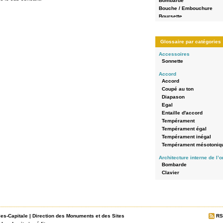
Bombarde
Bouche / Embouchure
Boursette
Bouton-poussoir
Bras d'abrégé (palette)
buffet en encorbellement
Glossaire par catégories
Chape
Accessoires
Châssis
Sonnette
Chromatique
Claire-voie
Accord
Clavier
Accord
Clavier à bascule
Coupé au ton
Clavier à bascule
Diapason
Clavier axé en queue
Egal
Clavier axé en queue
Entaille d'accord
Colonne d'eau
Tempérament
Composition
Tempérament égal
Console
Tempérament inégal
Console en fenêtre
Tempérament mésotoniq
Console séparée / console
Architecture interne de l’
console renversée
Bombarde
Construction
Clavier
Coupé au ton
Echo
Crapaudine
Grand-Orgue
Diapason
Pédale
Diatonique
Positif de dos
Domino
Positif de poitrine
Doublure
les-Capitale
|
Direction des Monuments et des Sites
RS
Récit
Echappement