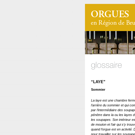
“LAYE”
Sommier
La laye est une chambre fermé
l’arrière du sommier et qui c
par l’intermédiaire des soup
pénètre dans la ou les layes d
les soupapes. Son intérieur e
de mouton et l’air qui s’y trou
quand l’orgue est en activité.
pour travailler sur les soupap