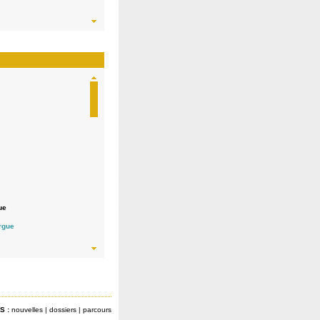
ue
 indépendante /
orgue
S :
nouvelles
|
dossiers
|
parcours