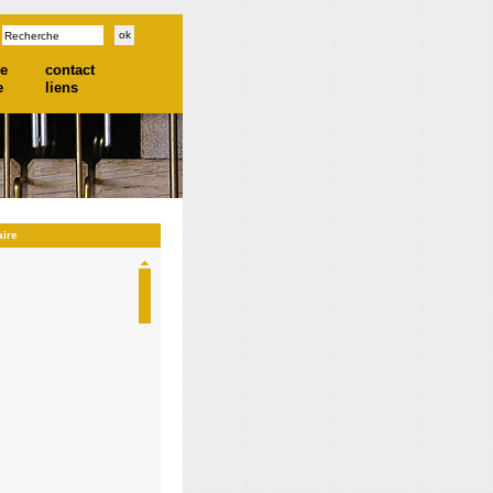
he
contact
e
liens
aire