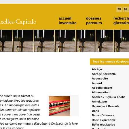
FR
NL
accueil
dossiers
recherc
inventaire
parcours
glossair
Tous les termes du gloss
Abrégé
Abrégé horizontal
Accessoire
Accord
Accouplement
Alimentation
e située sous l’avant ou
Anches / Tuyau à anche
ommunique avec les gravures
Annulateur
apes. La mécanique des notes
Balancier / Bascule
’un sommier afin de rejoindre
Banc
st souvent recouvert de peau
Barre d'adresse
ve est toujours sous pression
Boîte expressive
Agrandir
 Des tampons permettent d’accéder à l’intérieur de la laye
Boîte régulatrice
es le cas échéant.