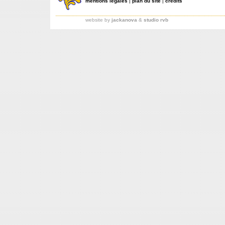
mentions légales
|
plan du site
|
crédits
website by
jackanova
&
studio rvb