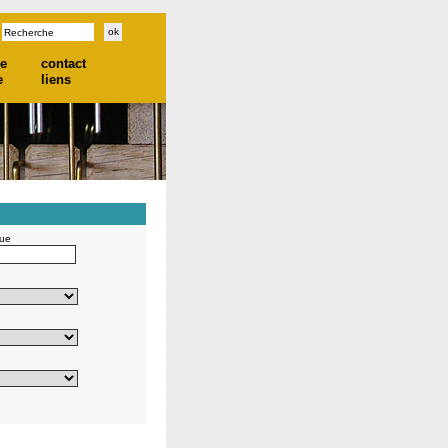
he
contact
e
liens
gue