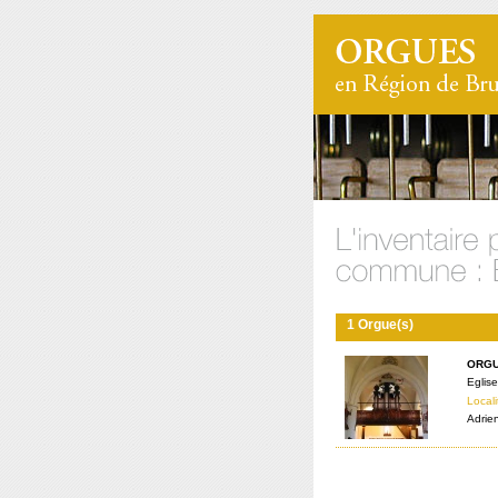
1 Orgue(s)
ORGU
Eglise
Locali
Adrie