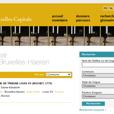
FR
NL
accueil
dossiers
recherc
inventaire
parcours
glossair
Recherche
Nom de l'édifice ou de l'or
Commune
Trier par :
Style de l'orgue
E DE TRIBUNE LOUIS XV (ROCHET, 1775)
 Sainte-Elisabeth
té :
Bruxelles-Haeren
Style buffet :
Louis XV
Facteur :
Facteur d'orgues
n Rochet
Recherche avancée »