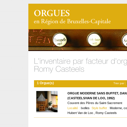
1 Orgue(s)
Trier par :
ORGUE MODERNE SANS BUFFET, DAN
(CASTEELS/VAN DE LOO, 1992)
Couvent des Pères du Saint-Sacrement
Localité :
Ixelles
Style buffet :
Moderne, c
Hubert Van de Loo , Romy Casteels