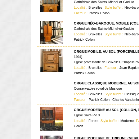
Cathédrale des Saints-Michel-et-Gudule
Localité :
Bruxelles
Style buffet :
Néo-baro
Facteur :
Patrick Collon
ORGUE NÉO-BAROQUE, MOBILE (COLL
Cathédrale des Saints-Michel-et-Gudule
Localité :
Bruxelles
Style buffet :
Néo-bar
Patrick Collon
ORGUE MOBILE, AU SOL (FORCEVILLE,
1994)
Eglise protestante de Bruxelles-Chapelle ro
Localité :
Bruxelles
Facteur :
Jean-Baptiste
Patrick Collon
ORGUE CLASSIQUE MODERNE, AU SO
Conservatoire royal de Musique
Localité :
Bruxelles
Style buffet :
Classiqu
Facteur :
Patrick Collon , Charles Vandenh
ORGUE MODERNE AU SOL (COLLON, 1
Eglise Saint-Pie X
Localité :
Forest
Style buffet :
Moderne
Fa
Collon
ORGUE MODERNE DE TRIBUNE (MERKL