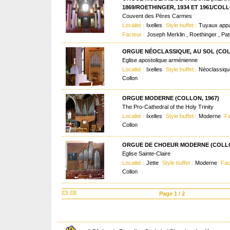
1869/ROETHINGER, 1934 ET 1961/COLL
Couvent des Pères Carmes
Localité :
Ixelles
Style buffet :
Tuyaux appa
Facteur :
Joseph Merklin , Roethinger , Pat
ORGUE NÉOCLASSIQUE, AU SOL (COLL
Eglise apostolique arménienne
Localité :
Ixelles
Style buffet :
Néoclassiq
Collon
ORGUE MODERNE (COLLON, 1967)
The Pro-Cathedral of the Holy Trinity
Localité :
Ixelles
Style buffet :
Moderne
Fa
Collon
ORGUE DE CHOEUR MODERNE (COLLO
Eglise Sainte-Claire
Localité :
Jette
Style buffet :
Moderne
Fac
Collon
Page 1 / 2