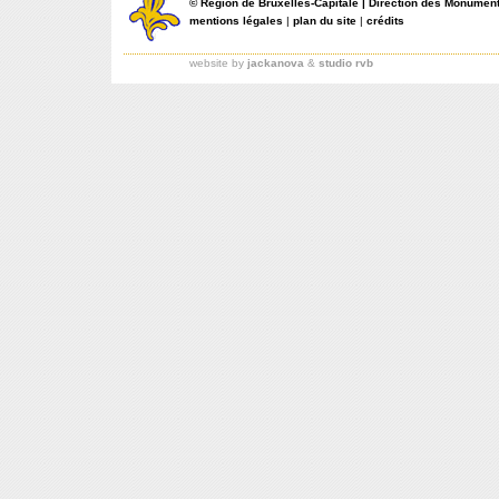
©
Région de Bruxelles-Capitale
|
Direction des Monument
mentions légales
|
plan du site
|
crédits
website by
jackanova
&
studio rvb