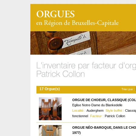
17 Orgue(s)
Trier par :
ORGUE DE CHOEUR, CLASSIQUE (COLL
Eglise Notre-Dame du Blankedelle
Localité :
Auderghem
Style buffet :
Classiq
fonctionnel
Facteur :
Patrick Collon
ORGUE NÉO-BAROQUE, DANS LE CHO
1977)