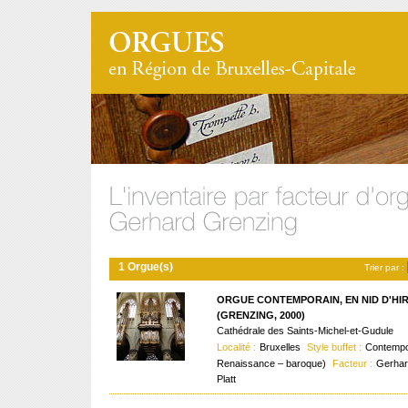
1 Orgue(s)
Trier par :
ORGUE CONTEMPORAIN, EN NID D'HI
(GRENZING, 2000)
Cathédrale des Saints-Michel-et-Gudule
Localité :
Bruxelles
Style buffet :
Contempo
Renaissance – baroque)
Facteur :
Gerhar
Platt