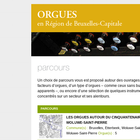
Un choix de parcours vous est proposé autour des ouvrages
facteurs d’orgues, d’un type d’orgues – comme ceux sans bu
apparents –, ou encore d’une sélection de quelques instrum
concentrés sur un secteur et ses alentours.
PARCOURS
LES ORGUES AUTOUR DU CINQUANTENAIR
WOLUWE-SAINT-PIERRE
Commune(s) :
Bruxelles, Etterbeek, Woluwe-Sai
Woluwe-Saint-Pierre
Orgue(s) :
5