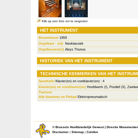
Klik op een foto om te vergroten
HET INSTRUMENT
Bouwdatum
1959
Orgelkast - stijl
Neoklassiek
Orgelbouwer(s)
Aloys Thunus
HISTORIEK VAN HET INSTRUMENT
TECHNISCHE KENMERKEN VAN HET INSTRUM
Speeltafel
Klavier(en) en voetklavier(en) : 4
Klavier(en) en voetklavier(en)
Hoofdwerk (I), Positief (II), Zwelwe
Tractuur
Alle klavieren en Pedaal
Elektropneumatisch
©
Brussels Hoofdstedelijk Gewest
|
Directie Monumente
Disclaimer
|
Sitemap
|
Colofon