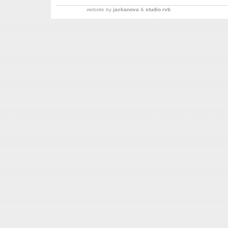
website by
jackanova
&
studio rvb