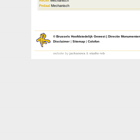
Reciet
Mechanisch
Pedaal
Mechanisch
©
Brussels Hoofdstedelijk Gewest
|
Directie Monumente
Disclaimer
|
Sitemap
|
Colofon
website by
jackanova
&
studio rvb