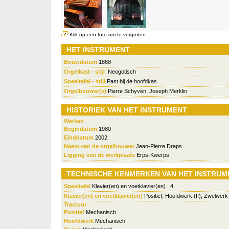
Klik op een foto om te vergroten
HET INSTRUMENT
Bouwdatum
1868
Orgelkast - stijl
Neogotisch
Speeltafel - stijl
Past bij de hoofdkas
Orgelbouwer(s)
Pierre Schyven, Joseph Merklin
HISTORIEK VAN HET INSTRUMENT
Werken
Begindatum
1980
Einddatum
2002
Naam van de orgelbouwer
Jean-Pierre Draps
Ligging van de werkplaats
Erps-Kwerps
TECHNISCHE KENMERKEN VAN HET INSTRUM
Speeltafel
Klavier(en) en voetklavier(en) : 4
Klavier(en) en voetklavier(en)
Positief, Hoofdwerk (II), Zwelwerk 
Tractuur
Positief
Mechanisch
Hoofdwerk
Mechanisch