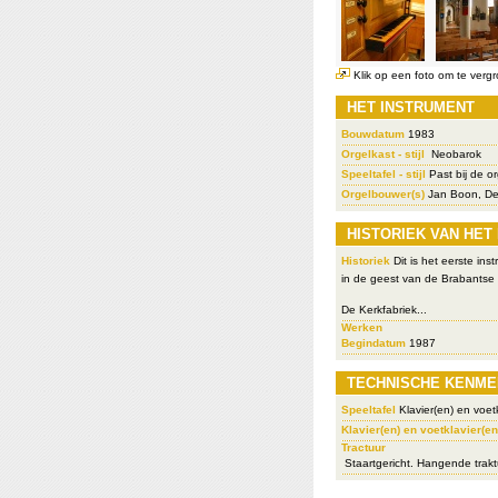
Klik op een foto om te vergr
HET INSTRUMENT
Bouwdatum
1983
Orgelkast - stijl
Neobarok
Speeltafel - stijl
Past bij de or
Orgelbouwer(s)
Jan Boon, De
HISTORIEK VAN HET
Historiek
Dit is het eerste in
in de geest van de Brabantse 
De Kerkfabriek...
Werken
Begindatum
1987
TECHNISCHE KENME
Speeltafel
Klavier(en) en voetk
Klavier(en) en voetklavier(en
Tractuur
Staartgericht. Hangende trakt