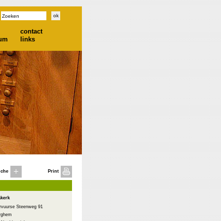
contact
ium
links
iche
Print
akerk
ervuurse Steenweg 91
rghem