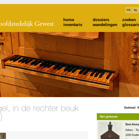
FR
NL
home
dossiers
zoeken
inventaris
wandelingen
glossar
Gedetail. f
Het gebouw
Sint-Ann
Adres : T
1160 Aude