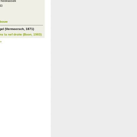
: Neoklassiek
43
ebouw
rgel (Vermeersch, 1871)
s la nef droite (Boon, 1983)
 »