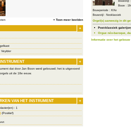
Bouwstijl 
Bouw : 18
Bouwperiode : XIXe
Bouwstijl : Neoklassiek
oten
+ Toon meer beelden
Orgel(s) aanwezig in dit g
+
Post-klassiek galerijo
Orgue néo-baroque, dan
Informatie over het gebouw
gelkast
 Veylder
 INSTRUMENT
+
strument dat door Jan Boon werd gebouwd; het is uitgevoerd
orgels uit de 18e eeuw.
RKEN VAN HET INSTRUMENT
+
lavier(en) : 1
)
(Positief)
uur.