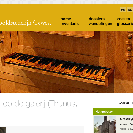
FR
NL
home
dossiers
zoeken
inventaris
wandelingen
glossar
Gedetail. f
Het gebouw
Sint-Aley
Adres : Da
1030 Scha