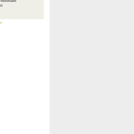
 : Neoromaans
53
 »