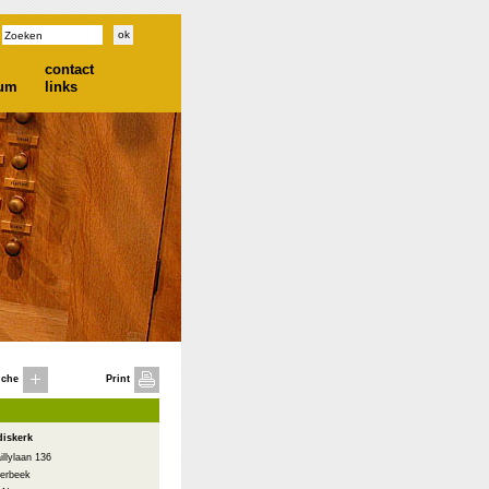
contact
ium
links
iche
Print
diskerk
illylaan 136
erbeek