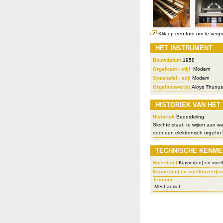
Klik op een foto om te vergr
HET INSTRUMENT
Bouwdatum
1958
Orgelkast - stijl
Modern
Speeltafel - stijl
Modern
Orgelbouwer(s)
Aloys Thunus
HISTORIEK VAN HET
Historiek
Beoordeling.
Slechte staat, te wijten aan w
door een elektronisch orgel in 
TECHNISCHE KENME
Speeltafel
Klavier(en) en voetk
Klavier(en) en voetklavier(en
Tractuur
Mechanisch