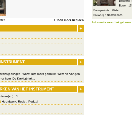
Bouwstijl
Bouw : 19
Bouwperiode : 20ste
Bouwstijl : Neoromaans
oten
+ Toon meer beelden
Informatie over het gebouw
+
 INSTRUMENT
+
aterinsijpelingen. Wordt niet meer gebruikt. Werd vervangen
het koor. De Kerkfabriek...
RKEN VAN HET INSTRUMENT
+
lavier(en) : 3
)
Hoofdwerk, Reciet, Pedaal