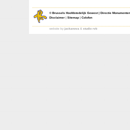
©
Brussels Hoofdstedelijk Gewest
|
Directie Monumente
Disclaimer
|
Sitemap
|
Colofon
website by
jackanova
&
studio rvb