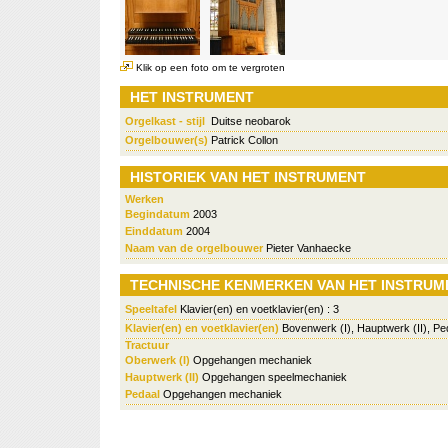
Klik op een foto om te vergroten
HET INSTRUMENT
Orgelkast - stijl
Duitse neobarok
Orgelbouwer(s)
Patrick Collon
HISTORIEK VAN HET INSTRUMENT
Werken
Begindatum
2003
Einddatum
2004
Naam van de orgelbouwer
Pieter Vanhaecke
TECHNISCHE KENMERKEN VAN HET INSTRUM
Speeltafel
Klavier(en) en voetklavier(en) : 3
Klavier(en) en voetklavier(en)
Bovenwerk (I), Hauptwerk (II), Pe
Tractuur
Oberwerk (I)
Opgehangen mechaniek
Hauptwerk (II)
Opgehangen speelmechaniek
Pedaal
Opgehangen mechaniek