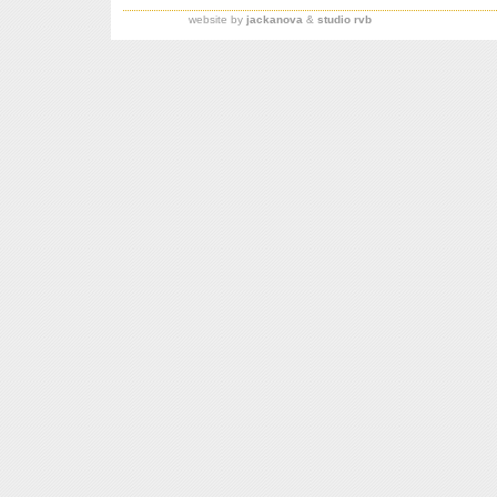
website by
jackanova
&
studio rvb