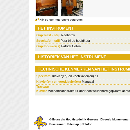
Klik op een foto om te vergroten
HET INSTRUMENT
Orgelkast - stijl
Neobarok
Speeltafel - stijl
Past bij de hoofdkast
Orgelbouwer(s)
Patrick Collon
HISTORIEK VAN HET INSTRUMENT
TECHNISCHE KENMERKEN VAN HET INSTRUM
Speeltafel
Klavier(en) en voetklavier(en) : 1
Klavier(en) en voetklavier(en)
Manuaal
Tractuur
Klavier
Mechanische traktuur door een wellenbord geplaatst achte
©
Brussels Hoofdstedelijk Gewest
|
Directie Monumente
Disclaimer
|
Sitemap
|
Colofon