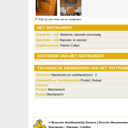
Klik op een foto om te vergroten
HET INSTRUMENT
Orgelkast - stijl
Moderne, klassiek eenvoudig
Speeltafel - stijl
Klassiek, in venster
Orgelbouwer(s)
Patrick Collon
HISTORIEK VAN HET INSTRUMENT
TECHNISCHE KENMERKEN VAN HET INSTRUM
Speeltafel
Klavier(en) en voetklavier(en) : 2
Klavier(en) en voetklavier(en)
Positef, Pedaal
Tractuur
Positief
Mechanisch
Pedaal
Mechanisch
©
Brussels Hoofdstedelijk Gewest
|
Directie Monumente
Disclaimer
|
Sitemap
|
Colofon