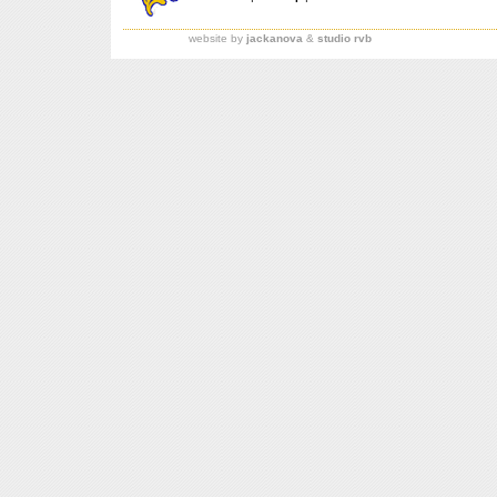
website by
jackanova
&
studio rvb