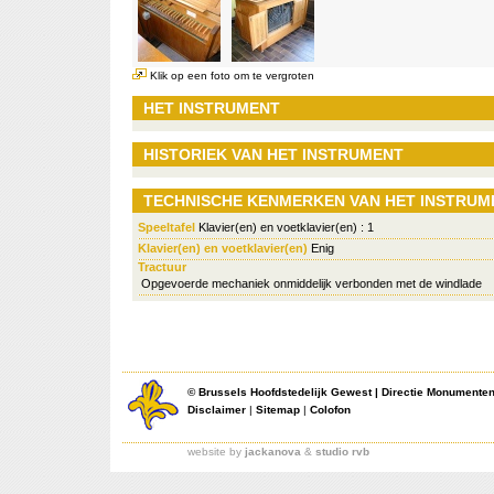
Klik op een foto om te vergroten
HET INSTRUMENT
HISTORIEK VAN HET INSTRUMENT
TECHNISCHE KENMERKEN VAN HET INSTRUM
Speeltafel
Klavier(en) en voetklavier(en) : 1
Klavier(en) en voetklavier(en)
Enig
Tractuur
Opgevoerde mechaniek onmiddelijk verbonden met de windlade
©
Brussels Hoofdstedelijk Gewest
|
Directie Monumente
Disclaimer
|
Sitemap
|
Colofon
website by
jackanova
&
studio rvb