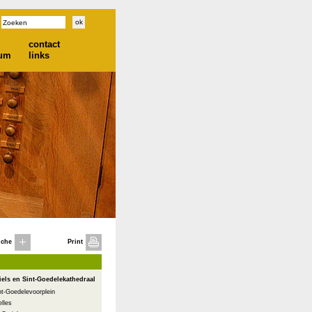
contact
ium
links
iche
Print
iels en Sint-Goedelekathedraal
nt-Goedelevoorplein
lles