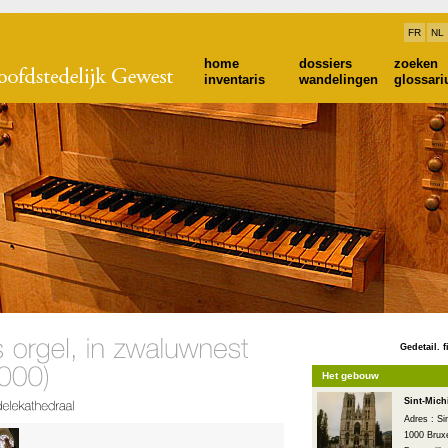
FR
NL
home
dossiers
zoeken
inventaris
wandelingen
glossar
Gedetail. f
Het gebouw
Sint-Mich
Adres : Si
1000 Bruxe