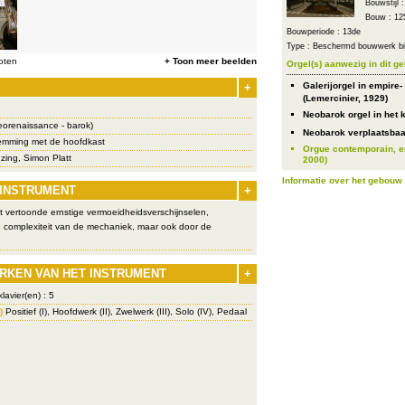
Bouwstijl 
Bouw : 12
Bouwperiode : 13de
Type : Beschermd bouwwerk bij
oten
+ Toon meer beelden
Orgel(s) aanwezig in dit g
+
Galerijorgel in empire-
(Lemercinier, 1929)
Neobarok orgel in het k
eorenaissance - barok)
Neobarok verplaatsbaar
emming met de hoofdkast
Orgue contemporain, en
ing, Simon Platt
2000)
Informatie over het gebouw
 INSTRUMENT
+
nt vertoonde ernstige vermoeidheidsverschijnselen,
e complexiteit van de mechaniek, maar ook door de
RKEN VAN HET INSTRUMENT
+
lavier(en) : 5
)
Positief (I), Hoofdwerk (II), Zwelwerk (III), Solo (IV), Pedaal