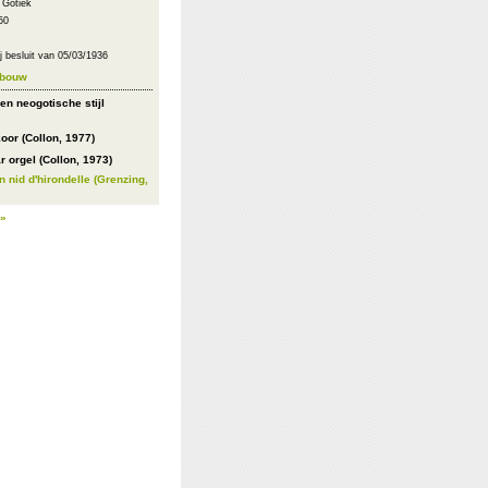
: Gotiek
50
 besluit van 05/03/1936
ebouw
 en neogotische stijl
oor (Collon, 1977)
 orgel (Collon, 1973)
 nid d'hirondelle (Grenzing,
 »