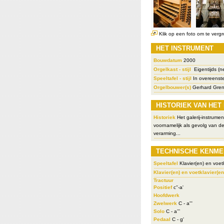
Klik op een foto om te vergr
HET INSTRUMENT
Bouwdatum
2000
Orgelkast - stijl
Eigentijds (n
Speeltafel - stijl
In overeenst
Orgelbouwer(s)
Gerhard Grenz
HISTORIEK VAN HET
Historiek
Het galerij-instrume
voornamelijk als gevolg van d
verarming...
TECHNISCHE KENME
Speeltafel
Klavier(en) en voetk
Klavier(en) en voetklavier(en
Tractuur
Positief
c''-a'
Hoofdwerk
Zwelwerk
C - a'''
Solo
C - a’’’
Pedaal
C - g'