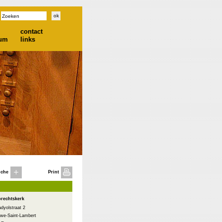
contact
ium
links
iche
Print
brechtskerk
dyolstraat 2
we-Saint-Lambert