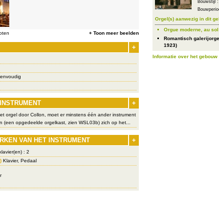
Bouwstijl
Bouwperio
Orgel(s) aanwezig in dit g
Orgue moderne, au sol 
oten
+ Toon meer beelden
Romantisch galerijorge
1923)
+
Informatie over het gebouw
eenvoudig
 INSTRUMENT
+
t orgel door Collon, moet er minstens één ander instrument
n (een opgedeelde orgelkast, zien WSL03b) zich op het...
RKEN VAN HET INSTRUMENT
+
lavier(en) : 2
)
Klavier, Pedaal
r