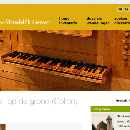
FR
NL
home
dossiers
zoeken
inventaris
wandelingen
glossar
Gedetail. f
Het gebouw
Sint-Lam
Adres : Ma
1200 Wolu