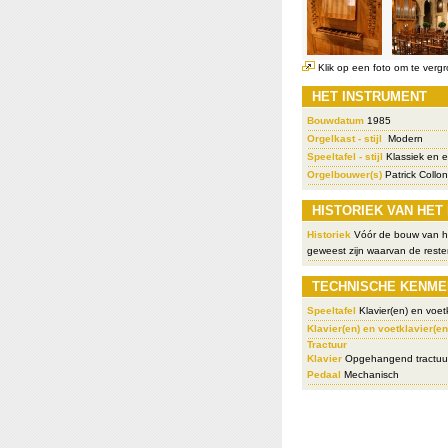
Klik op een foto om te vergr
HET INSTRUMENT
Bouwdatum
1985
Orgelkast - stijl
Modern
Speeltafel - stijl
Klassiek en 
Orgelbouwer(s)
Patrick Collon
HISTORIEK VAN HET
Historiek
Vóór de bouw van he
geweest zijn waarvan de reste
TECHNISCHE KENME
Speeltafel
Klavier(en) en voetk
Klavier(en) en voetklavier(en
Tractuur
Klavier
Opgehangend tractuu
Pedaal
Mechanisch