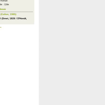
 : Roman
de : 12de
ebouw
(Collon, 1985)
l (Smet, 1826 / D'Hondt,
 »