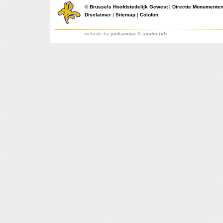
©
Brussels Hoofdstedelijk Gewest
|
Directie Monumente
Disclaimer
|
Sitemap
|
Colofon
website by
jackanova
&
studio rvb