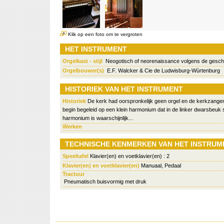
Klik op een foto om te vergroten
HET INSTRUMENT
Orgelkast - stijl
Neogotisch of neorenaissance volgens de gesch
Orgelbouwer(s)
E.F. Walcker & Cie de Ludwisburg-Wùrtenburg
HISTORIEK VAN HET INSTRUMENT
Historiek
De kerk had oorspronkelijk geen orgel en de kerkzangen
begin begeleid op een klein harmonium dat in de linker dwarsbeuk s
harmonium is waarschijnlijk...
Werken
TECHNISCHE KENMERKEN VAN HET INSTRUM
Speeltafel
Klavier(en) en voetklavier(en) : 2
Klavier(en) en voetklavier(en)
Manuaal, Pedaal
Tractuur
Pneumatisch buisvormig met druk