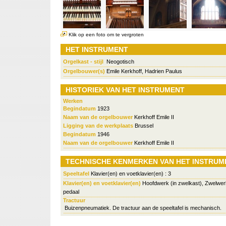
Klik op een foto om te vergroten
HET INSTRUMENT
Orgelkast - stijl
Neogotisch
Orgelbouwer(s)
Emile Kerkhoff, Hadrien Paulus
HISTORIEK VAN HET INSTRUMENT
Werken
Begindatum
1923
Naam van de orgelbouwer
Kerkhoff Emile II
Ligging van de werkplaats
Brussel
Begindatum
1946
Naam van de orgelbouwer
Kerkhoff Emile II
TECHNISCHE KENMERKEN VAN HET INSTRUM
Speeltafel
Klavier(en) en voetklavier(en) : 3
Klavier(en) en voetklavier(en)
Hoofdwerk (in zwelkast), Zwelwerk
pedaal
Tractuur
Buizenpneumatiek. De tractuur aan de speeltafel is mechanisch.