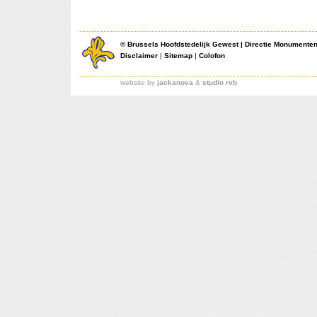
©
Brussels Hoofdstedelijk Gewest
|
Directie Monumente
Disclaimer
|
Sitemap
|
Colofon
website by
jackanova
&
studio rvb