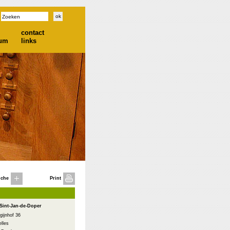
contact
ium
links
iche
Print
Sint-Jan-de-Doper
gijnhof 36
lles