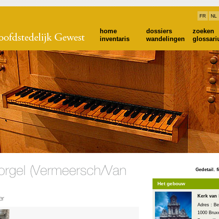
FR
NL
home
dossiers
zoeken
inventaris
wandelingen
glossar
Gedetail. f
Het gebouw
Kerk van 
Adres : Be
1000 Bruxe