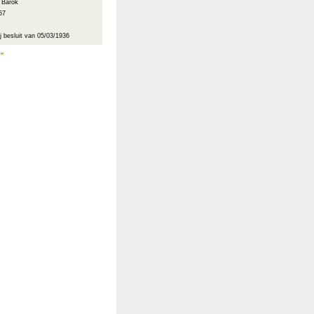
: Barok
57
 besluit van 05/03/1936
 »