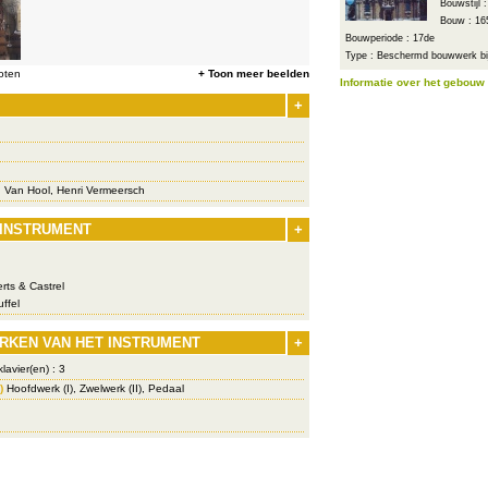
Bouwstijl 
Bouw : 16
Bouwperiode : 17de
Type : Beschermd bouwwerk bij
oten
+ Toon meer beelden
Informatie over het gebouw
+
S. Van Hool, Henri Vermeersch
 INSTRUMENT
+
rts & Castrel
ffel
RKEN VAN HET INSTRUMENT
+
lavier(en) : 3
)
Hoofdwerk (I), Zwelwerk (II), Pedaal