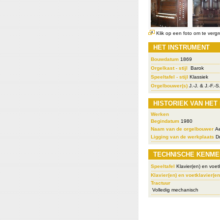
Klik op een foto om te vergr
HET INSTRUMENT
Bouwdatum
1869
Orgelkast - stijl
Barok
Speeltafel - stijl
Klassiek
Orgelbouwer(s)
J.-J. & J.-F.-
HISTORIEK VAN HET
Werken
Begindatum
1980
Naam van de orgelbouwer
Ae
Ligging van de werkplaats
Du
TECHNISCHE KENME
Speeltafel
Klavier(en) en voetk
Klavier(en) en voetklavier(en
Tractuur
Volledig mechanisch