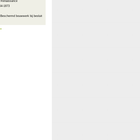
: Renaissance
54-1873
 Beschermd bouwwerk bij besluit
 »