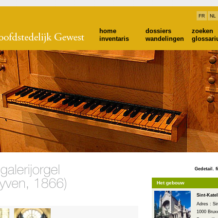
FR
NL
home
dossiers
zoeken
inventaris
wandelingen
glossar
Gedetail. f
Het gebouw
Sint-Kate
Adres : Sin
1000 Bruxe