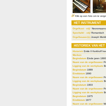
Klik op een foto om te vergr
HET INSTRUMENT
Orgelkast - stijl
Neoromaans 
Speeltafel - stijl
Romantisch
Orgelbouwer(s)
Joseph Merkli
HISTORIEK VAN HET
Historiek
Emile II Kerkhoff he
Werken
Begindatum
Einde jaren 1880
Naam van de orgelbouwer
Pi
Ligging van de werkplaats
Br
Begindatum
1889
Einddatum
1890
Naam van de orgelbouwer
Pi
Ligging van de werkplaats
Br
Begindatum
1903
Naam van de orgelbouwer
Pi
Ligging van de werkplaats
Br
Begindatum
1975
Einddatum
1977
Naam van de orgelbouwer
Ma