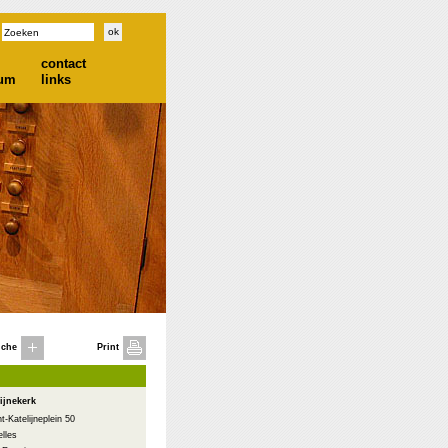
contact
ium
links
iche
Print
lijnekerk
t-Katelijneplein 50
lles