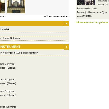
Bouwstijl 
Bouw : 18
Bouwperiode : 19de
Bouwstijl : Renaissance
Type :
oten
+ Toon meer beelden
van 07/12/1981
Informatie over het gebouw
+
klassiek
n, Pierre Schyven
 INSTRUMENT
+
eft het orgel in 1955 onderhouden
erre Schyven
ussel (Elsene)
erre Schyven
ussel (Elsene)
erre Schyven
ussel (Elsene)
ison Delmotte