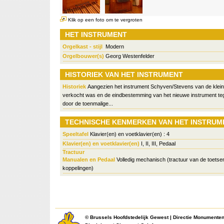
Klik op een foto om te vergroten
HET INSTRUMENT
Orgelkast - stijl
Modern
Orgelbouwer(s)
Georg Westenfelder
HISTORIEK VAN HET INSTRUMENT
Historiek
Aangezien het instrument Schyven/Stevens van de klein
verkocht was en de eindbestemming van het nieuwe instrument t
door de toenmalige...
TECHNISCHE KENMERKEN VAN HET INSTRUM
Speeltafel
Klavier(en) en voetklavier(en) : 4
Klavier(en) en voetklavier(en)
I, II, III, Pedaal
Tractuur
Manualen en Pedaal
Volledig mechanisch (tractuur van de toetsen
koppelingen)
©
Brussels Hoofdstedelijk Gewest
|
Directie Monumente