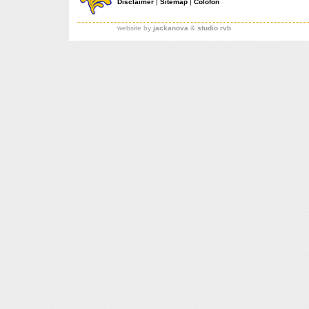
Disclaimer
|
Sitemap
|
Colofon
website by
jackanova
&
studio rvb