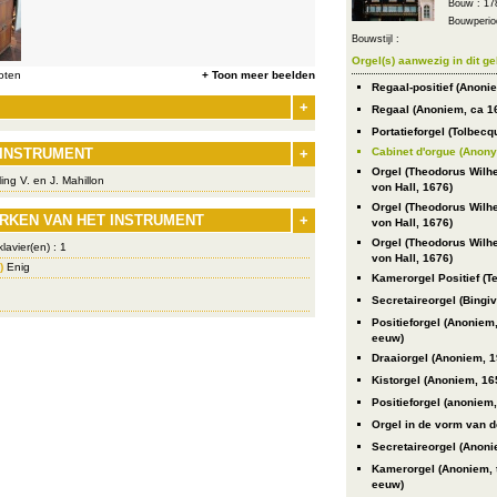
Bouw : 17
Bouwperiod
Bouwstijl :
Orgel(s) aanwezig in dit g
oten
+ Toon meer beelden
Regaal-positief (Anoni
+
Regaal (Anoniem, ca 1
Portatieforgel (Tolbec
 INSTRUMENT
+
Cabinet d'orgue (Anonym
Orgel (Theodorus Wilh
ng V. en J. Mahillon
von Hall, 1676)
Orgel (Theodorus Wilh
RKEN VAN HET INSTRUMENT
+
von Hall, 1676)
Orgel (Theodorus Wilh
lavier(en) : 1
von Hall, 1676)
)
Enig
Kamerorgel Positief (
Secretaireorgel (Bingiv
Positieforgel (Anoniem
eeuw)
Draaiorgel (Anoniem, 
Kistorgel (Anoniem, 16
Positieforgel (anoniem
Orgel in de vorm van d
Secretaireorgel (Anoni
Kamerorgel (Anoniem, 
eeuw)