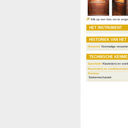
Klik op een foto om te vergr
HET INSTRUMENT
HISTORIEK VAN HET
Historiek
Voormalige verzameli
TECHNISCHE KENME
Speeltafel
Klavier(en) en voetk
Klavier(en) en voetklavier(en
Tractuur
Stekermechaniek