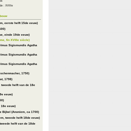
84
e : XVIIIe
ebouw
em, eerste helft 15de eeuw)
600)
que, einde 19de eeuw)
e, fin XVIIIe siècle)
elmus Sigismundis Agatha
elmus Sigismundis Agatha
elmus Sigismundis Agatha
Teschenmacher, 1750)
at, 1798)
, tweede helft van de 18e
19e eeuw)
50)
, 18e eeuw)
e Bijbel (Anoniem, ca 1700)
em, tweede helft 18de eeuw)
tweede helft van de 18de