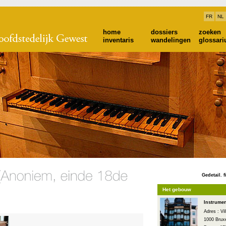
FR
NL
home
dossiers
zoeken
inventaris
wandelingen
glossar
Gedetail. f
Het gebouw
Instrume
Adres : Vi
1000 Bruxe