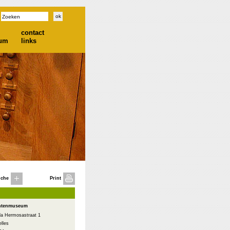
contact
ium
links
iche
Print
ntenmuseum
lla Hermosastraat 1
lles