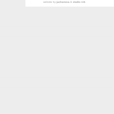
website by
jackanova
&
studio rvb