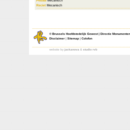
Pedaal
Mecanisch
Reciet
Mecanisch
©
Brussels Hoofdstedelijk Gewest
|
Directie Monumente
Disclaimer
|
Sitemap
|
Colofon
website by
jackanova
&
studio rvb