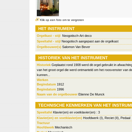
Klik op een foto om te vergroten
HET INSTRUMENT
Orgelkast - stijl
Neogotisch-Art deco
Speeltafel - stijl
Neogotisch aangepast aan de orgelkast
Orgelbouwer(s)
Salomon Van Bever
HISTORIEK VAN HET INSTRUMENT
Historiek
Geplaatst rond 1908 werd dit orgel gebruikt in afwachti
van het groot orgel die werd ontmanteld om het roosvenster van de 
kunnen...
Werken
Begindatum
1912
Begindatum
1996
Naam van de orgelbouwer
Etienne De Munck
TECHNISCHE KENMERKEN VAN HET INSTRUM
Speeltafel
Klavier(en) en voetklavier(en) : 3
Klavier(en) en voetklavier(en)
Hoofdwerk (I), Reciet (II), Pedaal
Tractuur
Hoofdwerk
Mechanisch