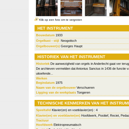
Klik op een foto om te vergroten
HET INSTRUMENT
Bouwdatum
1933
Orgelkast - stijl
Neogotisch
Orgelbouwer(s)
Georges Haupt
HISTORIEK VAN HET INSTRUMENT
Historiek
De aanwezigheid van orgels in Anderlecht gaat ver terug i
De archieven vermelden dat Antonius Sanctus in 1436 de functie v
uitoefende...
Werken
Begindatum
1975
Naam van de orgelbouwer
Verschueren
Ligging van de werkplaats
Tongeren
TECHNISCHE KENMERKEN VAN HET INSTRUM
Speeltafel
Klavier(en) en voetklavier(en) : 4
Klavier(en) en voetklavier(en)
Hoofdwerk, Positief, Reciet, Pedaa
Tractuur
Hoofdwerk
Elektropneumatisch