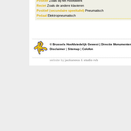
Positief
Zoals bij het Hoofdwerk
Reciet
Zoals de andere klavieren
Positief (secundaire speeltafel)
Pneumatisch
Pedaal
Elektropneumatisch
©
Brussels Hoofdstedelijk Gewest
|
Directie Monumente
Disclaimer
|
Sitemap
|
Colofon
website by
jackanova
&
studio rvb