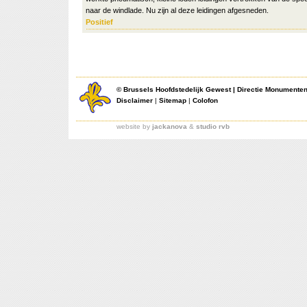
naar de windlade. Nu zijn al deze leidingen afgesneden.
Positief
©
Brussels Hoofdstedelijk Gewest
|
Directie Monumente
Disclaimer
|
Sitemap
|
Colofon
website by
jackanova
&
studio rvb