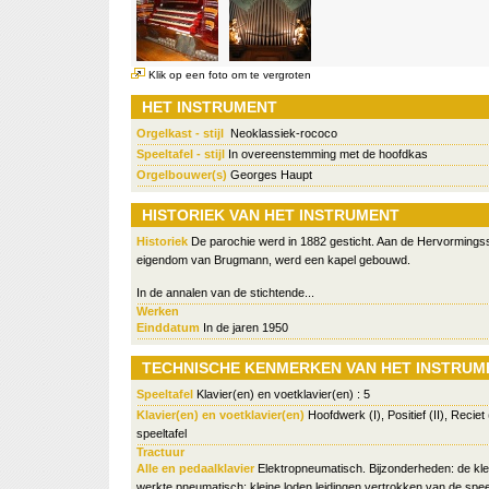
Klik op een foto om te vergroten
HET INSTRUMENT
Orgelkast - stijl
Neoklassiek-rococo
Speeltafel - stijl
In overeenstemming met de hoofdkas
Orgelbouwer(s)
Georges Haupt
HISTORIEK VAN HET INSTRUMENT
Historiek
De parochie werd in 1882 gesticht. Aan de Hervormingss
eigendom van Brugmann, werd een kapel gebouwd.
In de annalen van de stichtende...
Werken
Einddatum
In de jaren 1950
TECHNISCHE KENMERKEN VAN HET INSTRUM
Speeltafel
Klavier(en) en voetklavier(en) : 5
Klavier(en) en voetklavier(en)
Hoofdwerk (I), Positief (II), Reciet (
speeltafel
Tractuur
Alle en pedaalklavier
Elektropneumatisch. Bijzonderheden: de klei
werkte pneumatisch; kleine loden leidingen vertrokken van de speel